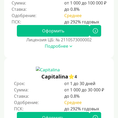
Сумма:
от 1 000 до 100 000 ₽
Пенсионерам до 80 лет
Ставка:
до 0.8%
Пенсионерам до 85 лет
Одобрение:
Среднее
Безработным
Даже бомжам
Оформить
Без привязки к конкретной компании или должности.
Лицензия ЦБ: № 2110573000002
Подробнее
Для иностранных граждан
Для граждан других стран, находящихся на
территории Украины
Для граждан других стран, проживающих в
Казахстане
Capitalina
4
Для граждан других стран, прибывающих в
Срок:
от 1 до 30 дней
Кыргызстан
Сумма:
от 1 000 до 30 000 ₽
Ставка:
до 0.8%
Для граждан Таджикистана, находящихся за рубежом
Одобрение:
Среднее
Для граждан Беларуси, проживающих за рубежом
Для иностранцев, проживающих в Армении
Оформить