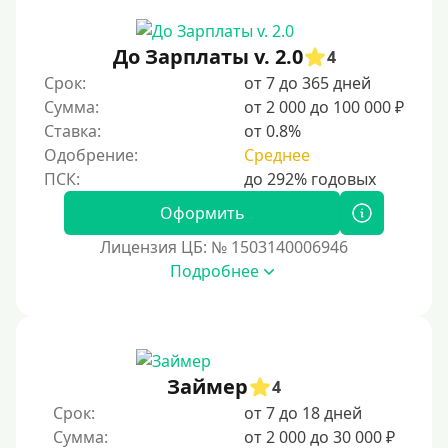
Для закрытия других кредитных обязательств
До зарплаты
До Зарплаты v. 2.0
4
Для ИП
Срок:
от 7 до 365 дней
Для бизнеса
Сумма:
от 2 000 до 100 000 ₽
Ставка:
от 0.8%
Документы
Одобрение:
Среднее
Без документов
Оформить
По ИНН
Лицензия ЦБ: № 1503140006946
По загранпаспорту
Подробнее
По военному билету
По водительскому удостоверению
По СНИЛСу
Займер
4
Без СНИЛСа
Срок:
от 7 до 18 дней
По паспорту
Сумма:
от 2 000 до 30 000 ₽