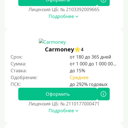
Для граждан Узбекистана, проживающих за рубежом
Лицензия ЦБ: № 2103392009665
Для граждан СНГ
Подробнее
Сумма (рублей)
100 руб
Carmoney
4
200 руб
Срок:
от 180 до 365 дней
300 руб
Сумма:
от 1 000 до 1 000 000 ₽
400 руб
Ставка:
до 15%
Одобрение:
Среднее
500 руб
1000 руб
Оформить
1500 руб
Лицензия ЦБ: № 2110177000471
2000 руб
Подробнее
2500 руб
3000 руб