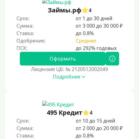
Без предоплат
Займы.рф
4
Без электронной почты
Срок:
от 1 до 30 дней
С автоматическим одобрением
Сумма:
от 3 000 до 30 000 ₽
Ставка:
до 0.8%
Без номера телефона
Одобрение:
Среднее
На телефон
Бесплатно, без скрытых платежей и обязательных
Оформить
подписок
Лицензия ЦБ: № 2120512002049
Без звонков и проверок
Подробнее
Онлайн круглосуточно
Ночью
На карту круглосуточно
24/7
495 Кредит
4
Деньги в долг
Срок:
от 10 до 15 дней
Сумма:
от 2 000 до 20 000 ₽
В долг на карту
Ставка:
до 0.8%