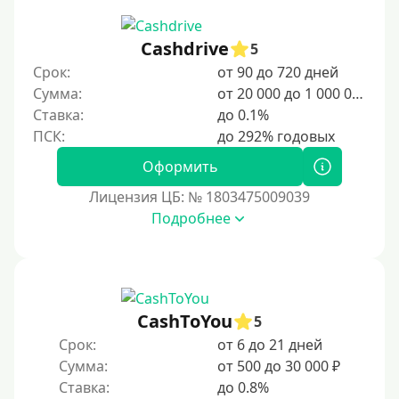
4000 руб
5000 руб
Cashdrive
5
Срок:
от 90 до 720 дней
6000 руб
Сумма:
от 20 000 до 1 000 000 ₽
7000 руб
Ставка:
до 0.1%
8000 руб
9000 руб
Оформить
10000 руб
Лицензия ЦБ: № 1803475009039
12000 руб
Подробнее
15000 руб
20000 руб
25000 руб
CashToYou
5
30000 руб
Срок:
от 6 до 21 дней
30000 руб на год
Сумма:
от 500 до 30 000 ₽
35000 руб
Ставка:
до 0.8%