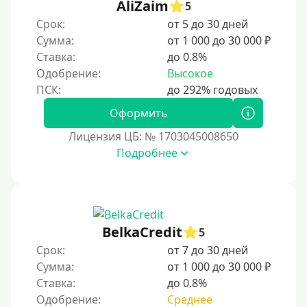
AliZaim
4 года
5
Срок:
от 5 до 30 дней
5 лет
Сумма:
от 1 000 до 30 000 ₽
Краткосрочные
Ставка:
до 0.8%
Долгосрочные
Одобрение:
Высокое
Принятие решения
Оформить
Лицензия ЦБ: № 1703045008650
За 1 минуту
Подробнее
За 2 минуты
За 3 минуты
За 5 минут
За 10 минут
BelkaCredit
5
За 15 минут
Срок:
от 7 до 30 дней
Сумма:
от 1 000 до 30 000 ₽
За час
Ставка:
до 0.8%
Срочные
Одобрение:
Среднее