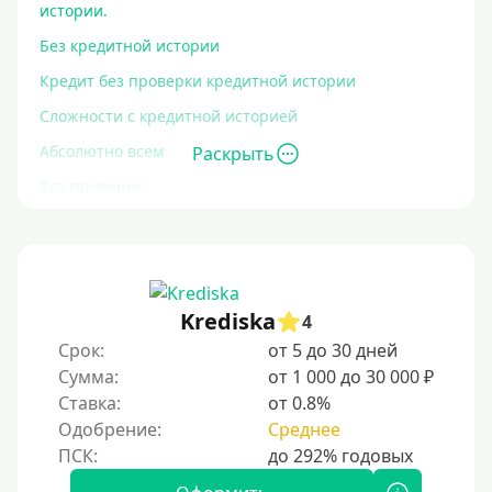
истории.
Без кредитной истории
Кредит без проверки кредитной истории
Сложности с кредитной историей
Абсолютно всем
Раскрыть
Без проверок
Со 100% одобрением
Без отказа
На карту без отказа
Krediska
4
С просрочками
Срок:
от 5 до 30 дней
Сумма:
от 1 000 до 30 000 ₽
Залог
Ставка:
от 0.8%
Одобрение:
Среднее
Под залог ПТС
Без залога