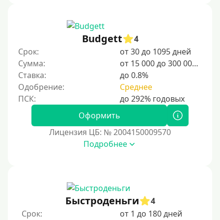
Категории заемщиков
Несовершеннолетним
Budgett
4
Студентам
Срок:
от 30 до 1095 дней
Для мужчин
Сумма:
от 15 000 до 300 000 ₽
Женский займ
Ставка:
до 0.8%
Одобрение:
Среднее
Мамам в декрете
Без прописки
Оформить
Без регистрации
Лицензия ЦБ: № 2004150009570
С временной регистрацией
Подробнее
Банкротам
Без подтверждения личности
Пенсионерам
Пенсионерам до 70 лет
Быстроденьги
4
Пенсионерам до 75 лет
Срок:
от 1 до 180 дней