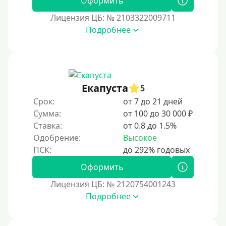
Оформить
Под залог
Лицензия ЦБ: № 2103322009711
Под залог недвижимости
Подробнее
Под ПТС по доверенности
Под ПТС мотоцикла
Под ПТС спецтехники
Екапуста
Под ПТС грузового автомобиля
5
Срок:
от 7 до 21 дней
Авто без ПТС
Сумма:
от 100 до 30 000 ₽
Ставка:
от 0.8 до 1.5%
Цель
Одобрение:
Высокое
На Новый Год
Оформить
Чтобы улучшить кредитную историю, важно
регулярно погашать долги, избегать просрочек и
Лицензия ЦБ: № 2120754001243
контролировать кредитный рейтинг. Также полезно
Подробнее
использовать кредитные продукты ответственно и
своевременно проверять отчеты бюро.