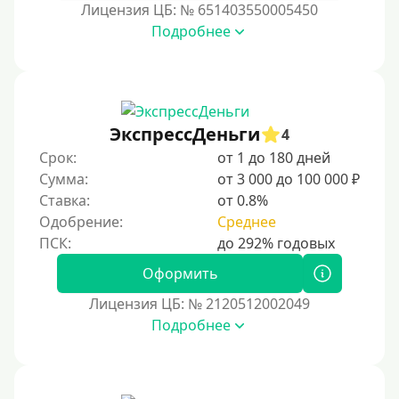
Бесплатно
Лицензия ЦБ: № 651403550005450
Подробнее
Под низкий процент
Без процентов
Первый кредит без переплаты
Без процентов на 30 дней
ЭкспрессДеньги
4
Под 0 %
Срок:
от 1 до 180 дней
Сумма:
от 3 000 до 100 000 ₽
Условия
Ставка:
от 0.8%
Одобрение:
Среднее
С опцией досрочного погашения
Без страховок и комиссий
Оформить
Со страховкой
Лицензия ЦБ: № 2120512002049
Подробнее
Повторный
Надежные
Без обмана