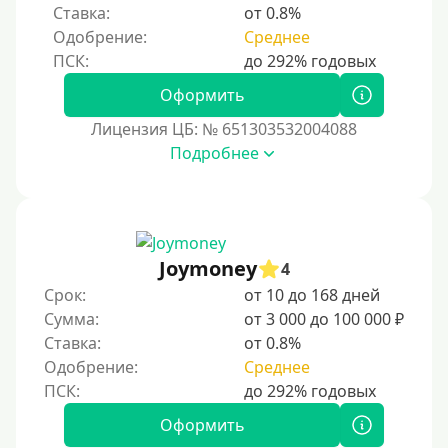
Без паспорта
Ставка:
от 0.8%
Одобрение:
Среднее
По фото
Без фото
Оформить
Без подтверждения дохода
Лицензия ЦБ: № 651303532004088
Без справок и поручителей
Подробнее
Без посредников
Процент
Joymoney
Под 1 %
4
Срок:
от 10 до 168 дней
С пролонгацией (продлением)
Сумма:
от 3 000 до 100 000 ₽
Под высокий процент
Ставка:
от 0.8%
Без комиссии
Одобрение:
Среднее
В рассрочку
Оформить
С ежемесячным платежом