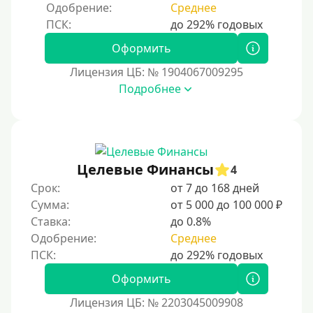
Одобрение:
Среднее
40000 руб
50000 руб
Оформить
60000 руб
Лицензия ЦБ: № 1904067009295
70000 руб
Подробнее
80000 руб
90000 руб
100000 руб
Целевые Финансы
150000 руб
4
Срок:
от 7 до 168 дней
200000 руб
Сумма:
от 5 000 до 100 000 ₽
250000 руб
Ставка:
до 0.8%
300000 руб
Одобрение:
Среднее
500000 руб
Оформить
1000000 руб
Лицензия ЦБ: № 2203045009908
Мини займы