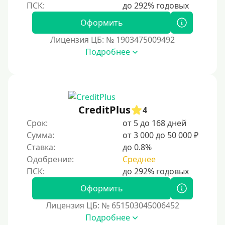
Перевод денег на карту через Telegram
Оформить
Бесплатное использование без списания средств с
карты
Лицензия ЦБ: № 1903475009492
Подробнее
Денежным переводом
По СМС
На электронный кошелек
На Юмани (ЮMoney)
CreditPlus
4
На Яндекс Деньги
Срок:
от 5 до 168 дней
Сумма:
от 3 000 до 50 000 ₽
Без привязки карты
Ставка:
до 0.8%
Кошелек Киви (Qiwi)
Одобрение:
Среднее
Пополнение Киви-кошелька без СНИЛС
На Киви-кошельке имеются просроченные платежи.
Оформить
Регистрация кошелька Киви доступна с 18 лет.
Лицензия ЦБ: № 651503045006452
Пополнение Киви-кошелька для безработных:
Подробнее