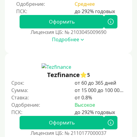
Одобрение:
Среднее
Срок
1 день
Оформить
2 дня
Лицензия ЦБ: № 2103045009690
Подробнее
3 дня
5 дней
На неделю
10 дней
Tezfinance
5
2 недели
Срок:
от 60 до 365 дней
15 дней
Сумма:
от 15 000 до 100 000 ₽
Ставка:
от 0.8%
20 дней
Одобрение:
Высокое
21 день
На месяц
Оформить
30 дней без процентов
Лицензия ЦБ: № 2110177000037