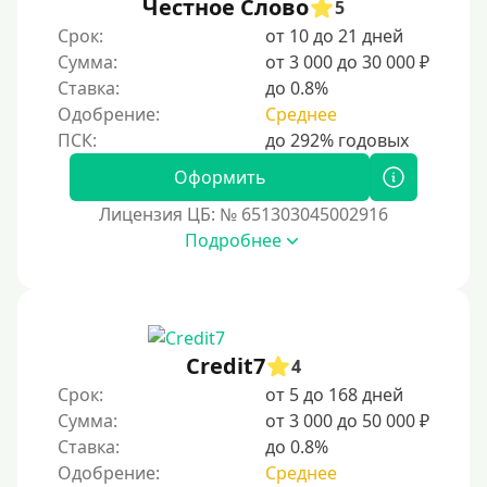
четов еще более быстрым и удобным.
Честное Слово
5
С помощью системы Контакт (Contact)
Срок:
от 10 до 21 дней
Золотая Корона
Сумма:
от 3 000 до 30 000 ₽
Ставка:
до 0.8%
С помощью системы быстрых платежей (СБП)
Одобрение:
Среднее
Способы получения
Оформить
Без активации сервиса
Лицензия ЦБ: № 651303045002916
Без участия банков
Подробнее
На сберкнижку
На дом срочно
Не выходя из дома
Credit7
4
Без посещения офиса
Срок:
от 5 до 168 дней
В офисе
Сумма:
от 3 000 до 50 000 ₽
В ломбарде
Ставка:
до 0.8%
Одобрение:
Среднее
Роботы займов