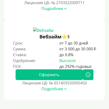
Лицензия ЦБ: № 2103322009711
Под залог недвижимости
Подробнее
Под ПТС по доверенности
Под ПТС мотоцикла
Под ПТС спецтехники
Вебзайм
Под ПТС грузового автомобиля
5
Срок:
от 7 до 30 дней
Авто без ПТС
Сумма:
от 3 000 до 30 000 ₽
Ставка:
до 0.8%
Цель
Одобрение:
Высокое
На Новый Год
Оформить
Чтобы улучшить кредитную историю, важно
регулярно погашать долги, избегать просрочек и
Лицензия ЦБ: № 651403550005450
контролировать кредитный рейтинг. Также полезно
Подробнее
использовать кредитные продукты ответственно и
своевременно проверять отчеты бюро.
Для закрытия других кредитных обязательств