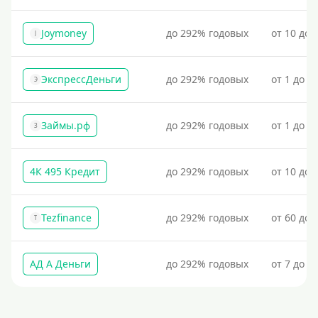
По фото
Без фото
Joymoney
до 292% годовых
от 10 до 
J
Без подтверждения дохода
Без справок и поручителей
ЭкспрессДеньги
до 292% годовых
от 1 до 1
Э
Без посредников
Займы.рф
до 292% годовых
от 1 до 3
З
Процент
Под 1 %
4К 495 Кредит
до 292% годовых
от 10 до 
С пролонгацией (продлением)
Под высокий процент
Tezfinance
до 292% годовых
от 60 до 
T
Без комиссии
В рассрочку
АД А Деньги
до 292% годовых
от 7 до 3
С ежемесячным платежом
Бесплатно