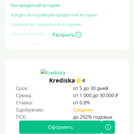
Без кредитной истории
Кредит без проверки кредитной истории
Сложности с кредитной историей
Абсолютно всем
Раскрыть
Без проверок
Со 100% одобрением
Без отказа
На карту без отказа
Krediska
4
С просрочками
Срок:
от 5 до 30 дней
Сумма:
от 1 000 до 30 000 ₽
Залог
Ставка:
от 0.8%
Одобрение:
Среднее
Под залог ПТС
Без залога
Оформить
Под залог