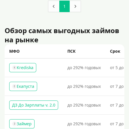
До зарплаты
1
Для ИП
Для бизнеса
Обзор самых выгодных займов
Документы
на рынке
Без документов
МФО
ПСК
Срок
По ИНН
Krediska
до 292% годовых
от 5 до 3
По загранпаспорту
K
По военному билету
Екапуста
до 292% годовых
от 7 до 2
По водительскому удостоверению
Е
По СНИЛСу
ДЗ До Зарплаты v. 2.0
до 292% годовых
от 7 до 3
Без СНИЛСа
По паспорту
Без паспорта
Займер
до 292% годовых
от 7 до 1
З