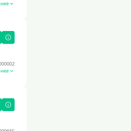
бнее
Повторный
Надежные
Без обмана
Без предоплат
Без электронной почты
С автоматическим одобрением
Без номера телефона
000002
На телефон
бнее
Бесплатно, без скрытых платежей и
обязательных подписок
Без звонков и проверок
Онлайн круглосуточно
Ночью
На карту круглосуточно