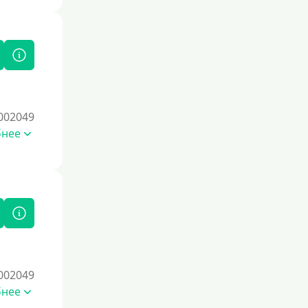
Под залог
Под залог недвижимости
Под ПТС по доверенности
Под ПТС мотоцикла
Под ПТС спецтехники
002049
Под ПТС грузового автомобиля
бнее
Авто без ПТС
Цель
На Новый Год
Чтобы улучшить кредитную историю,
важно регулярно погашать долги,
избегать просрочек и
002049
контролировать кредитный рейтинг.
бнее
Также полезно использовать