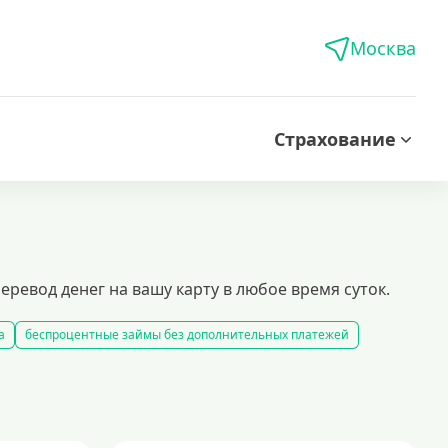
Москва
Страхование
еревод денег на вашу карту в любое время суток.
а
беспроцентные займы без дополнительных платежей
кредиты на карту за 15 минут
оформить быстрый займ в россии
рование займов
калькулятор займов