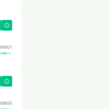
По СНИЛСу
Без СНИЛСа
По паспорту
Без паспорта
По фото
Без фото
009821
Без подтверждения дохода
бнее
Без справок и поручителей
Без посредников
Процент
Под 1 %
С пролонгацией (продлением)
008650
Под высокий процент