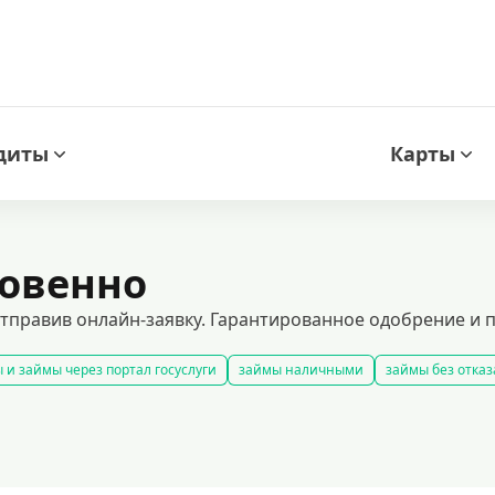
диты
Карты
новенно
тправив онлайн-заявку. Гарантированное одобрение и п
 и займы через портал госуслуги
займы наличными
займы без отказ
займы
смс займ
все займы
займы ночью
займы без комиссии
добрать займ
рейтинг займов
условия выдачи займов
рефинанси