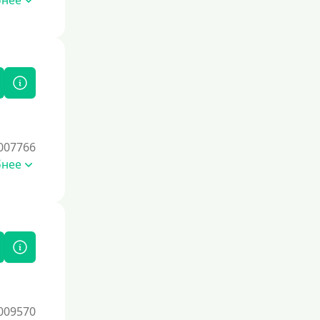
бнее
Без комиссии
В рассрочку
С ежемесячным платежом
Бесплатно
Под низкий процент
Без процентов
Первый кредит без переплаты
007766
бнее
Без процентов на 30 дней
Под 0 %
Условия
С опцией досрочного погашения
Без страховок и комиссий
Со страховкой
009570