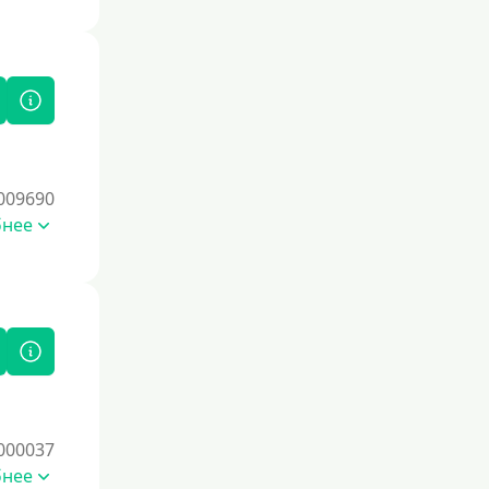
кредитные продукты ответственно и
своевременно проверять отчеты
бюро.
Для закрытия других кредитных
обязательств
До зарплаты
Для ИП
009690
Для бизнеса
бнее
Документы
Без документов
По ИНН
По загранпаспорту
По военному билету
000037
По водительскому удостоверению
бнее