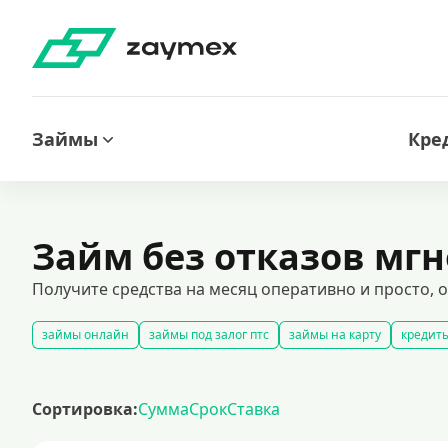
Займы
Кре
Займ без отказов мг
Получите средства на месяц оперативно и просто, о
займы онлайн
займы под залог птс
займы на карту
кредиты
срочные займы
быстрые займы
займы до зарплаты
новые 
долгосрочные займы
популярные займы
лучшие займы
по
Сортировка:
Сумма
Срок
Ставка