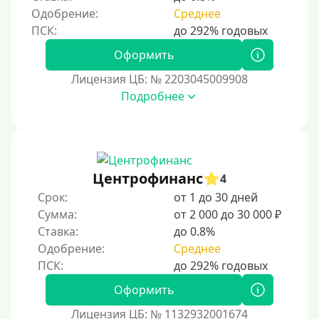
40000 руб
Одобрение:
Среднее
50000 руб
60000 руб
Оформить
70000 руб
Лицензия ЦБ: № 2203045009908
80000 руб
Подробнее
90000 руб
100000 руб
150000 руб
Центрофинанс
4
200000 руб
Срок:
от 1 до 30 дней
250000 руб
Сумма:
от 2 000 до 30 000 ₽
300000 руб
Ставка:
до 0.8%
Одобрение:
Среднее
500000 руб
1000000 руб
Оформить
Мини займы
Лицензия ЦБ: № 1132932001674