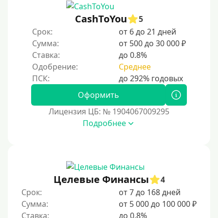
4000 руб
5000 руб
CashToYou
5
Срок:
от 6 до 21 дней
6000 руб
Сумма:
от 500 до 30 000 ₽
7000 руб
Ставка:
до 0.8%
8000 руб
Одобрение:
Среднее
9000 руб
10000 руб
Оформить
12000 руб
Лицензия ЦБ: № 1904067009295
Подробнее
15000 руб
20000 руб
25000 руб
30000 руб
Целевые Финансы
4
30000 руб на год
Срок:
от 7 до 168 дней
35000 руб
Сумма:
от 5 000 до 100 000 ₽
Ставка:
до 0.8%