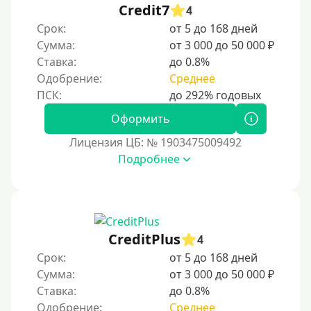
С помощью системы Контакт (Contact)
Credit7
4
Золотая Корона
Срок:
от 5 до 168 дней
Сумма:
от 3 000 до 50 000 ₽
С помощью системы быстрых платежей (СБП)
Ставка:
до 0.8%
Одобрение:
Среднее
Способы получения
Без активации сервиса
Оформить
Без участия банков
Лицензия ЦБ: № 1903475009492
Подробнее
На сберкнижку
На дом срочно
Не выходя из дома
Без посещения офиса
CreditPlus
4
В офисе
Срок:
от 5 до 168 дней
В ломбарде
Сумма:
от 3 000 до 50 000 ₽
Ставка:
до 0.8%
Роботы займов
Одобрение:
Среднее