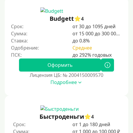
Несовершеннолетним
Budgett
4
Студентам
Срок:
от 30 до 1095 дней
Для мужчин
Сумма:
от 15 000 до 300 000 ₽
Женский займ
Ставка:
до 0.8%
Одобрение:
Среднее
Мамам в декрете
Без прописки
Оформить
Без регистрации
Лицензия ЦБ: № 2004150009570
С временной регистрацией
Подробнее
Банкротам
Без подтверждения личности
Пенсионерам
Пенсионерам до 70 лет
Быстроденьги
4
Пенсионерам до 75 лет
Срок:
от 1 до 180 дней
Сумма:
от 1 000 до 100 000 ₽