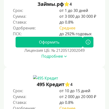
Займы.рф
4
Без электронной почты
Срок:
от 1 до 30 дней
С автоматическим одобрением
Сумма:
от 3 000 до 30 000 ₽
Ставка:
до 0.8%
Без номера телефона
Одобрение:
Среднее
На телефон
Бесплатно, без скрытых платежей и обязательных
Оформить
подписок
Лицензия ЦБ: № 2120512002049
Без звонков и проверок
Подробнее
Онлайн круглосуточно
Ночью
На карту круглосуточно
24/7
495 Кредит
4
Деньги в долг
Срок:
от 10 до 15 дней
Сумма:
от 2 000 до 20 000 ₽
В долг на карту
Ставка:
до 0.8%
Одобрение:
Среднее