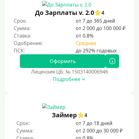
До зарплаты
До Зарплаты v. 2.0
4
Для ИП
Срок:
от 7 до 365 дней
Для бизнеса
Сумма:
от 2 000 до 100 000 ₽
Ставка:
от 0.8%
Документы
Одобрение:
Среднее
Без документов
Оформить
По ИНН
Лицензия ЦБ: № 1503140006946
По загранпаспорту
Подробнее
По военному билету
По водительскому удостоверению
По СНИЛСу
Займер
4
Без СНИЛСа
Срок:
от 7 до 18 дней
По паспорту
Сумма:
от 2 000 до 30 000 ₽
Без паспорта
Ставка:
от 0.8%