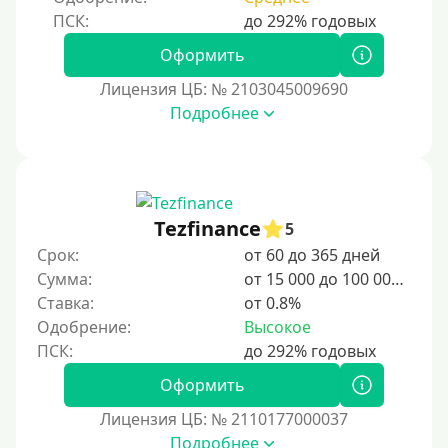
Срок
1 день
Оформить
2 дня
Лицензия ЦБ: № 2103045009690
Подробнее
3 дня
5 дней
На неделю
10 дней
Tezfinance
5
2 недели
Срок:
от 60 до 365 дней
15 дней
Сумма:
от 15 000 до 100 000 ₽
Ставка:
от 0.8%
20 дней
Одобрение:
Высокое
21 день
На месяц
Оформить
30 дней без процентов
Лицензия ЦБ: № 2110177000037
2 месяца
Подробнее