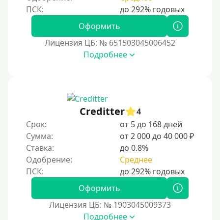
Перевод денег на карту через Telegram
Бесплатное использование без списания средств с
Оформить
карты
Лицензия ЦБ: № 651503045006452
Денежным переводом
Подробнее
По СМС
На электронный кошелек
На Юмани (ЮMoney)
На Яндекс Деньги
Creditter
4
Срок:
от 5 до 168 дней
Без привязки карты
Сумма:
от 2 000 до 40 000 ₽
Кошелек Киви (Qiwi)
Ставка:
до 0.8%
Пополнение Киви-кошелька без СНИЛС
Одобрение:
Среднее
На Киви-кошельке имеются просроченные платежи.
Регистрация кошелька Киви доступна с 18 лет.
Оформить
Пополнение Киви-кошелька для безработных:
Лицензия ЦБ: № 1903045009373
доступные способы и возможности
Подробнее