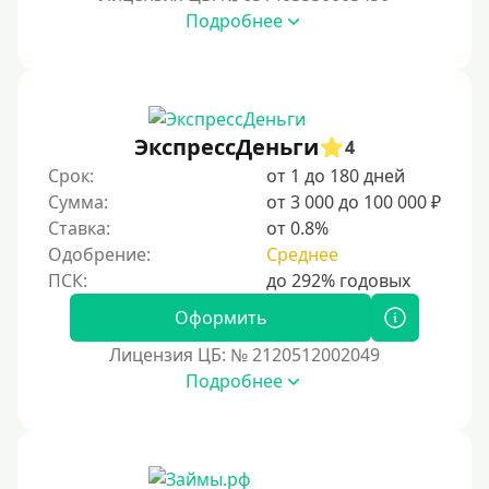
Подробнее
Под низкий процент
Без процентов
Первый кредит без переплаты
Без процентов на 30 дней
ЭкспрессДеньги
4
Под 0 %
Срок:
от 1 до 180 дней
Сумма:
от 3 000 до 100 000 ₽
Условия
Ставка:
от 0.8%
Одобрение:
Среднее
С опцией досрочного погашения
Без страховок и комиссий
Оформить
Со страховкой
Лицензия ЦБ: № 2120512002049
Подробнее
Повторный
Надежные
Без обмана
Без предоплат