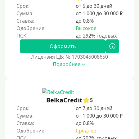
Срок:
от 5 до 30 дней
5 лет
Сумма:
от 1 000 до 30 000 ₽
Краткосрочные
Ставка:
до 0.8%
Долгосрочные
Одобрение:
Высокое
Принятие решения
Оформить
Лицензия ЦБ: № 1703045008650
За 1 минуту
Подробнее
За 2 минуты
За 3 минуты
За 5 минут
За 10 минут
BelkaCredit
5
За 15 минут
Срок:
от 7 до 30 дней
Сумма:
от 1 000 до 30 000 ₽
За час
Ставка:
до 0.8%
Срочные
Одобрение:
Среднее
Моментальные онлайн