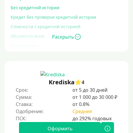
Без кредитной истории
Кредит без проверки кредитной истории
Сложности с кредитной историей
Абсолютно всем
Раскрыть
Без проверок
Со 100% одобрением
Без отказа
На карту без отказа
Krediska
4
С просрочками
Срок:
от 5 до 30 дней
Сумма:
от 1 000 до 30 000 ₽
Залог
Ставка:
от 0.8%
Одобрение:
Среднее
Под залог ПТС
Без залога
Оформить
Под залог