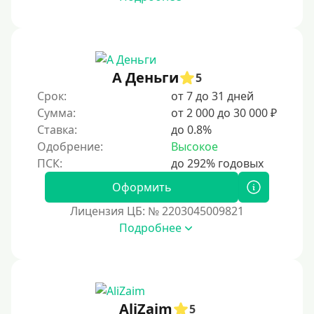
60 дней
3 месяца
90 дней
А Деньги
5
100 дней
Срок:
от 7 до 31 дней
4 месяца
Сумма:
от 2 000 до 30 000 ₽
5 месяцев
Ставка:
до 0.8%
Одобрение:
Высокое
На полгода
180 дней
Оформить
10 месяцев
Лицензия ЦБ: № 2203045009821
Год
Подробнее
365 дней
2 года
3 года
AliZaim
4 года
5