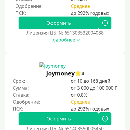
Одобрение:
Среднее
По фото
Без фото
Оформить
Без подтверждения дохода
Лицензия ЦБ: № 651303532004088
Без справок и поручителей
Подробнее
Без посредников
Процент
Joymoney
Под 1 %
4
Срок:
от 10 до 168 дней
С пролонгацией (продлением)
Сумма:
от 3 000 до 100 000 ₽
Под высокий процент
Ставка:
от 0.8%
Без комиссии
Одобрение:
Среднее
В рассрочку
Оформить
С ежемесячным платежом
Бесплатно
Лицензия ЦБ: № 651403550005450