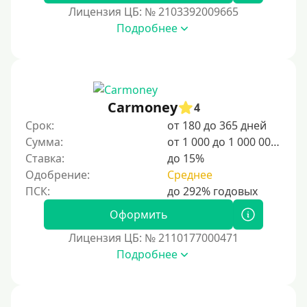
Лицензия ЦБ: № 2103392009665
Для граждан СНГ
Подробнее
Сумма (рублей)
100 руб
Carmoney
4
200 руб
Срок:
от 180 до 365 дней
300 руб
Сумма:
от 1 000 до 1 000 000 ₽
400 руб
Ставка:
до 15%
Одобрение:
Среднее
500 руб
1000 руб
Оформить
1500 руб
Лицензия ЦБ: № 2110177000471
2000 руб
Подробнее
2500 руб
3000 руб