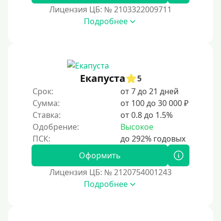
Лицензия ЦБ: № 2103322009711
Под залог недвижимости
Подробнее
Под ПТС по доверенности
Под ПТС мотоцикла
Под ПТС спецтехники
Екапуста
Под ПТС грузового автомобиля
5
Срок:
от 7 до 21 дней
Авто без ПТС
Сумма:
от 100 до 30 000 ₽
Ставка:
от 0.8 до 1.5%
Цель
Одобрение:
Высокое
На Новый Год
Оформить
Чтобы улучшить кредитную историю, важно
регулярно погашать долги, избегать просрочек и
Лицензия ЦБ: № 2120754001243
контролировать кредитный рейтинг. Также полезно
Подробнее
использовать кредитные продукты ответственно и
своевременно проверять отчеты бюро.
Для закрытия других кредитных обязательств