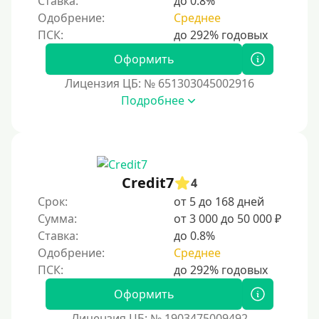
Ставка:
до 0.8%
С помощью системы быстрых платежей (СБП)
Одобрение:
Среднее
Способы получения
Оформить
Без активации сервиса
Лицензия ЦБ: № 651303045002916
Без участия банков
Подробнее
На сберкнижку
На дом срочно
Не выходя из дома
Credit7
4
Без посещения офиса
Срок:
от 5 до 168 дней
В офисе
Сумма:
от 3 000 до 50 000 ₽
В ломбарде
Ставка:
до 0.8%
Одобрение:
Среднее
Роботы займов
Перевод денег на карту через Telegram
Оформить
Бесплатное использование без списания средств с
карты
Лицензия ЦБ: № 1903475009492