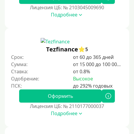
2 дня
Лицензия ЦБ: № 2103045009690
Подробнее
3 дня
5 дней
На неделю
10 дней
Tezfinance
5
2 недели
Срок:
от 60 до 365 дней
15 дней
Сумма:
от 15 000 до 100 000 ₽
Ставка:
от 0.8%
20 дней
Одобрение:
Высокое
21 день
На месяц
Оформить
30 дней без процентов
Лицензия ЦБ: № 2110177000037
2 месяца
Подробнее
60 дней
3 месяца