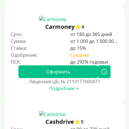
Сумма (рублей)
100 руб
Carmoney
4
200 руб
Срок:
от 180 до 365 дней
300 руб
Сумма:
от 1 000 до 1 000 000 ₽
400 руб
Ставка:
до 15%
Одобрение:
Среднее
500 руб
1000 руб
Оформить
1500 руб
Лицензия ЦБ: № 2110177000471
2000 руб
Подробнее
2500 руб
3000 руб
4000 руб
5000 руб
Cashdrive
5