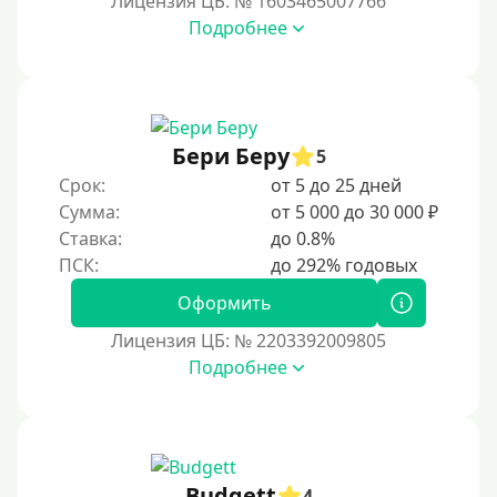
Лицензия ЦБ: № 1603465007766
Подробнее
Возраст
С 17 лет
С 18 лет
Бери Беру
5
С 19 лет
Срок:
от 5 до 25 дней
С 20 лет
Сумма:
от 5 000 до 30 000 ₽
Ставка:
до 0.8%
С 21 года
С 22 лет
Оформить
С 23 лет
Лицензия ЦБ: № 2203392009805
С 25 лет
Подробнее
Категории заемщиков
Несовершеннолетним
Budgett
4