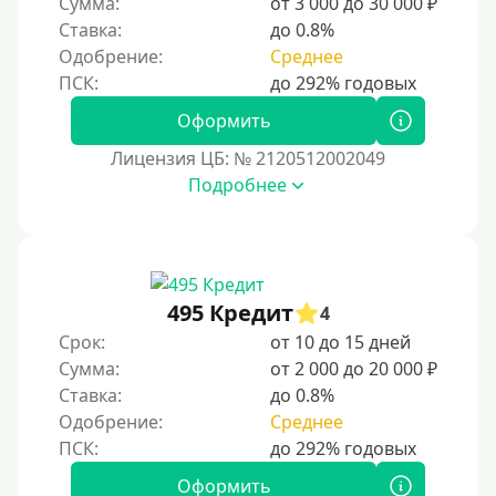
Сумма:
от 3 000 до 30 000 ₽
Ставка:
до 0.8%
Без номера телефона
Одобрение:
Среднее
На телефон
Бесплатно, без скрытых платежей и обязательных
Оформить
подписок
Лицензия ЦБ: № 2120512002049
Без звонков и проверок
Подробнее
Онлайн круглосуточно
Ночью
На карту круглосуточно
24/7
495 Кредит
4
Деньги в долг
Срок:
от 10 до 15 дней
Сумма:
от 2 000 до 20 000 ₽
В долг на карту
Ставка:
до 0.8%
Одобрение:
Среднее
Срок
1 день
Оформить