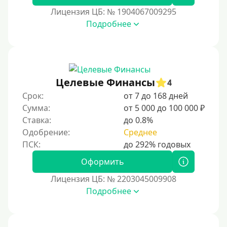
60000 руб
Лицензия ЦБ: № 1904067009295
70000 руб
Подробнее
80000 руб
90000 руб
100000 руб
Целевые Финансы
150000 руб
4
Срок:
от 7 до 168 дней
200000 руб
Сумма:
от 5 000 до 100 000 ₽
250000 руб
Ставка:
до 0.8%
300000 руб
Одобрение:
Среднее
500000 руб
Оформить
1000000 руб
Лицензия ЦБ: № 2203045009908
Мини займы
Подробнее
На большую сумму
Банковские карты и платежные системы — эт