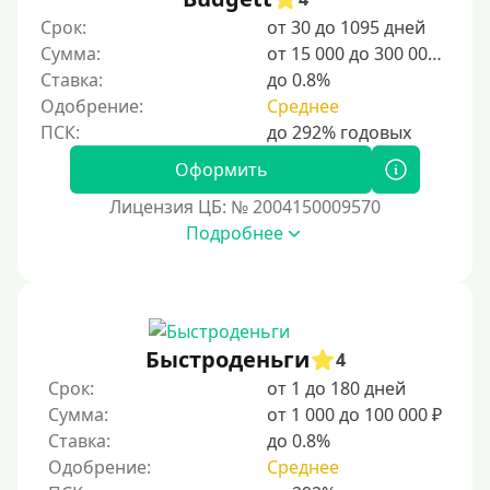
Студентам
Срок:
от 30 до 1095 дней
Для мужчин
Сумма:
от 15 000 до 300 000 ₽
Женский займ
Ставка:
до 0.8%
Одобрение:
Среднее
Мамам в декрете
Без прописки
Оформить
Без регистрации
Лицензия ЦБ: № 2004150009570
С временной регистрацией
Подробнее
Банкротам
Без подтверждения личности
Пенсионерам
Пенсионерам до 70 лет
Быстроденьги
4
Пенсионерам до 75 лет
Срок:
от 1 до 180 дней
Сумма:
от 1 000 до 100 000 ₽
Пенсионерам до 80 лет
Ставка:
до 0.8%
Пенсионерам до 85 лет
Одобрение:
Среднее