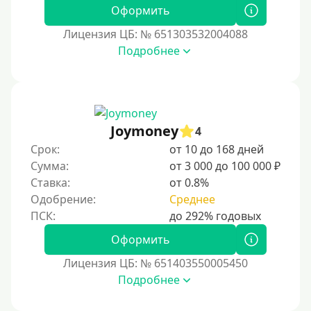
Оформить
Без подтверждения дохода
Лицензия ЦБ: № 651303532004088
Без справок и поручителей
Подробнее
Без посредников
Процент
Joymoney
Под 1 %
4
Срок:
от 10 до 168 дней
С пролонгацией (продлением)
Сумма:
от 3 000 до 100 000 ₽
Под высокий процент
Ставка:
от 0.8%
Без комиссии
Одобрение:
Среднее
В рассрочку
Оформить
С ежемесячным платежом
Бесплатно
Лицензия ЦБ: № 651403550005450
Подробнее
Под низкий процент
Без процентов