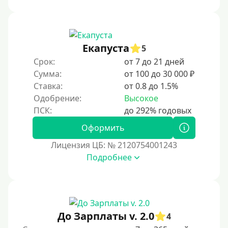
Под ПТС мотоцикла
Под ПТС спецтехники
Екапуста
Под ПТС грузового автомобиля
5
Срок:
от 7 до 21 дней
Авто без ПТС
Сумма:
от 100 до 30 000 ₽
Ставка:
от 0.8 до 1.5%
Цель
Одобрение:
Высокое
На Новый Год
Оформить
Чтобы улучшить кредитную историю, важно
регулярно погашать долги, избегать просрочек и
Лицензия ЦБ: № 2120754001243
контролировать кредитный рейтинг. Также полезно
Подробнее
использовать кредитные продукты ответственно и
своевременно проверять отчеты бюро.
Для закрытия других кредитных обязательств
До зарплаты
До Зарплаты v. 2.0
4
Для ИП