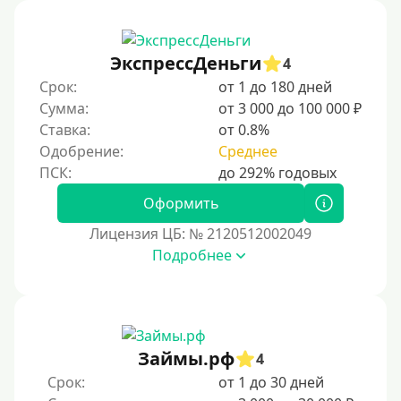
Первый кредит без переплаты
Без процентов на 30 дней
ЭкспрессДеньги
4
Под 0 %
Срок:
от 1 до 180 дней
Сумма:
от 3 000 до 100 000 ₽
Условия
Ставка:
от 0.8%
Одобрение:
Среднее
С опцией досрочного погашения
Без страховок и комиссий
Оформить
Со страховкой
Лицензия ЦБ: № 2120512002049
Подробнее
Повторный
Надежные
Без обмана
Без предоплат
Займы.рф
4
Без электронной почты
Срок:
от 1 до 30 дней
С автоматическим одобрением