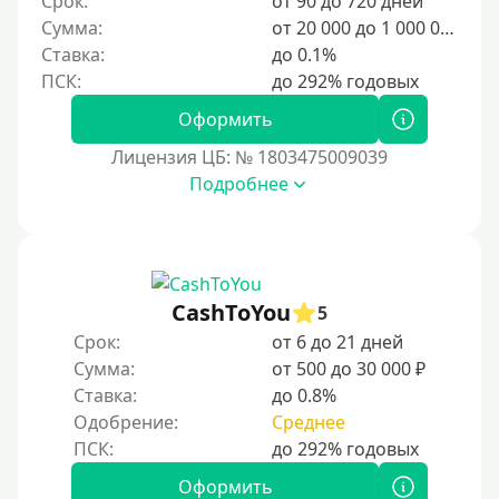
Срок:
от 90 до 720 дней
6000 руб
Сумма:
от 20 000 до 1 000 000 ₽
7000 руб
Ставка:
до 0.1%
8000 руб
9000 руб
Оформить
10000 руб
Лицензия ЦБ: № 1803475009039
12000 руб
Подробнее
15000 руб
20000 руб
25000 руб
CashToYou
5
30000 руб
Срок:
от 6 до 21 дней
30000 руб на год
Сумма:
от 500 до 30 000 ₽
35000 руб
Ставка:
до 0.8%
Одобрение:
Среднее
40000 руб
50000 руб
Оформить