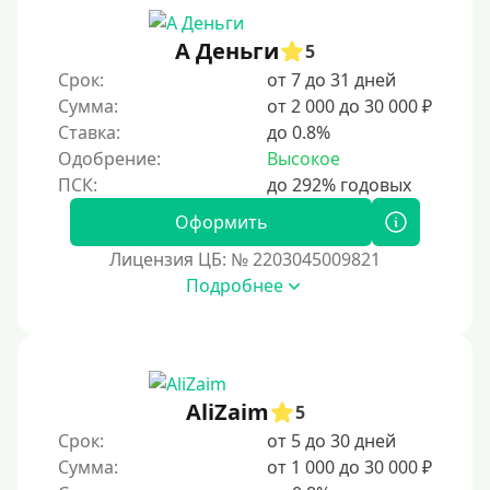
90 дней
А Деньги
5
100 дней
Срок:
от 7 до 31 дней
4 месяца
Сумма:
от 2 000 до 30 000 ₽
5 месяцев
Ставка:
до 0.8%
Одобрение:
Высокое
На полгода
180 дней
Оформить
10 месяцев
Лицензия ЦБ: № 2203045009821
Год
Подробнее
365 дней
2 года
3 года
AliZaim
4 года
5
Срок:
от 5 до 30 дней
5 лет
Сумма:
от 1 000 до 30 000 ₽
Краткосрочные