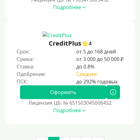
Подробнее
Денежным переводом
По СМС
На электронный кошелек
На Юмани (ЮMoney)
CreditPlus
4
На Яндекс Деньги
Срок:
от 5 до 168 дней
Сумма:
от 3 000 до 50 000 ₽
Без привязки карты
Ставка:
до 0.8%
Кошелек Киви (Qiwi)
Одобрение:
Среднее
Пополнение Киви-кошелька без СНИЛС
На Киви-кошельке имеются просроченные платежи.
Оформить
Регистрация кошелька Киви доступна с 18 лет.
Лицензия ЦБ: № 651503045006452
Пополнение Киви-кошелька для безработных:
Подробнее
доступные способы и возможности
Открыть Киви-кошелек можно даже с плохой
кредитной историей. Это удобный способ для
онлайн-платежей, переводов и управления