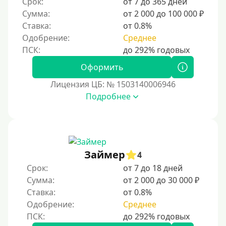
Срок:
от 7 до 365 дней
Для бизнеса
Сумма:
от 2 000 до 100 000 ₽
Ставка:
от 0.8%
Документы
Одобрение:
Среднее
Без документов
Оформить
По ИНН
Лицензия ЦБ: № 1503140006946
По загранпаспорту
Подробнее
По военному билету
По водительскому удостоверению
По СНИЛСу
Займер
4
Без СНИЛСа
Срок:
от 7 до 18 дней
По паспорту
Сумма:
от 2 000 до 30 000 ₽
Без паспорта
Ставка:
от 0.8%
Одобрение:
Среднее
По фото
Без фото