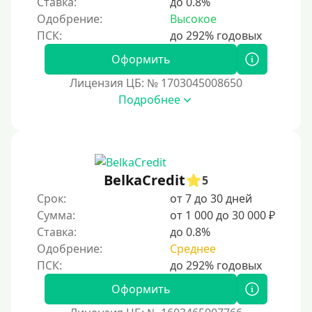
Ставка:
до 0.8%
Долгосрочные
Одобрение:
Высокое
Принятие решения
Оформить
Лицензия ЦБ: № 1703045008650
За 1 минуту
Подробнее
За 2 минуты
За 3 минуты
За 5 минут
За 10 минут
BelkaCredit
5
За 15 минут
Срок:
от 7 до 30 дней
Сумма:
от 1 000 до 30 000 ₽
За час
Ставка:
до 0.8%
Срочные
Одобрение:
Среднее
Моментальные онлайн
Экспресс
Оформить
В день обращения