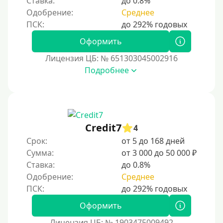
Ставка:
до 0.8%
С помощью системы быстрых платежей (СБП)
Одобрение:
Среднее
Способы получения
Оформить
Без активации сервиса
Лицензия ЦБ: № 651303045002916
Без участия банков
Подробнее
На сберкнижку
На дом срочно
Не выходя из дома
Credit7
4
Без посещения офиса
Срок:
от 5 до 168 дней
В офисе
Сумма:
от 3 000 до 50 000 ₽
В ломбарде
Ставка:
до 0.8%
Одобрение:
Среднее
Роботы займов
Перевод денег на карту через Telegram
Оформить
Бесплатное использование без списания средств с
карты
Лицензия ЦБ: № 1903475009492