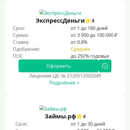
Первый кредит без переплаты
Без процентов на 30 дней
ЭкспрессДеньги
4
Под 0 %
Срок:
от 1 до 180 дней
Сумма:
от 3 000 до 100 000 ₽
Условия
Ставка:
от 0.8%
Одобрение:
Среднее
С опцией досрочного погашения
Без страховок и комиссий
Оформить
Со страховкой
Лицензия ЦБ: № 2120512002049
Подробнее
Повторный
Надежные
Без обмана
Без предоплат
Займы.рф
4
Без электронной почты
Срок:
от 1 до 30 дней
С автоматическим одобрением