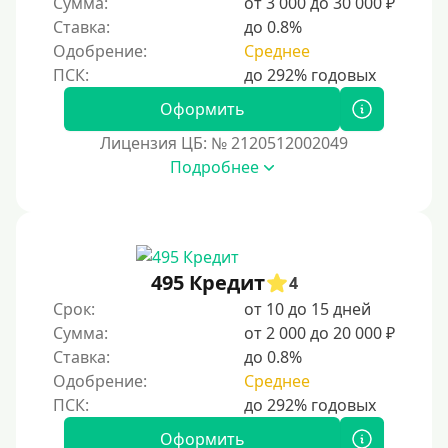
Сумма:
от 3 000 до 30 000 ₽
Ставка:
до 0.8%
Без номера телефона
Одобрение:
Среднее
На телефон
Бесплатно, без скрытых платежей и обязательных
Оформить
подписок
Лицензия ЦБ: № 2120512002049
Без звонков и проверок
Подробнее
Онлайн круглосуточно
Ночью
На карту круглосуточно
24/7
495 Кредит
4
Деньги в долг
Срок:
от 10 до 15 дней
Сумма:
от 2 000 до 20 000 ₽
В долг на карту
Ставка:
до 0.8%
Одобрение:
Среднее
Срок
1 день
Оформить