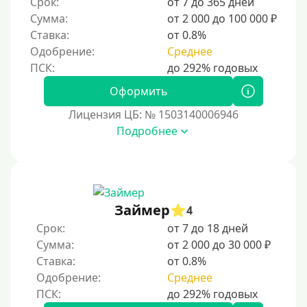
Срок:
от 7 до 365 дней
Для бизнеса
Сумма:
от 2 000 до 100 000 ₽
Ставка:
от 0.8%
Документы
Одобрение:
Среднее
Без документов
Оформить
По ИНН
Лицензия ЦБ: № 1503140006946
По загранпаспорту
Подробнее
По военному билету
По водительскому удостоверению
По СНИЛСу
Займер
4
Без СНИЛСа
Срок:
от 7 до 18 дней
По паспорту
Сумма:
от 2 000 до 30 000 ₽
Без паспорта
Ставка:
от 0.8%
Одобрение:
Среднее
По фото
Без фото