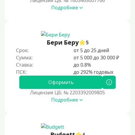
Лицензия ЦБ: № 1603465007766
Подробнее
Возраст
С 17 лет
С 18 лет
Бери Беру
5
С 19 лет
Срок:
от 5 до 25 дней
С 20 лет
Сумма:
от 5 000 до 30 000 ₽
Ставка:
до 0.8%
С 21 года
С 22 лет
Оформить
С 23 лет
Лицензия ЦБ: № 2203392009805
С 25 лет
Подробнее
Категории заемщиков
Несовершеннолетним
Budgett
4