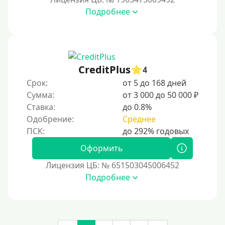
Подробнее
Денежным переводом
По СМС
На электронный кошелек
На Юмани (ЮMoney)
CreditPlus
4
На Яндекс Деньги
Срок:
от 5 до 168 дней
Сумма:
от 3 000 до 50 000 ₽
Без привязки карты
Ставка:
до 0.8%
Кошелек Киви (Qiwi)
Одобрение:
Среднее
Пополнение Киви-кошелька без СНИЛС
На Киви-кошельке имеются просроченные платежи.
Оформить
Регистрация кошелька Киви доступна с 18 лет.
Лицензия ЦБ: № 651503045006452
Пополнение Киви-кошелька для безработных:
Подробнее
доступные способы и возможности
Открыть Киви-кошелек можно даже с плохой
кредитной историей. Это удобный способ для
онлайн-платежей, переводов и управления