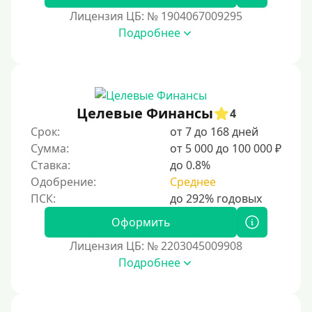
60000 руб
Лицензия ЦБ: № 1904067009295
70000 руб
Подробнее
80000 руб
90000 руб
100000 руб
Целевые Финансы
150000 руб
4
Срок:
от 7 до 168 дней
200000 руб
Сумма:
от 5 000 до 100 000 ₽
250000 руб
Ставка:
до 0.8%
300000 руб
Одобрение:
Среднее
500000 руб
Оформить
1000000 руб
Лицензия ЦБ: № 2203045009908
Мини займы
Подробнее
На большую сумму
Банковские карты и платежные системы — эт