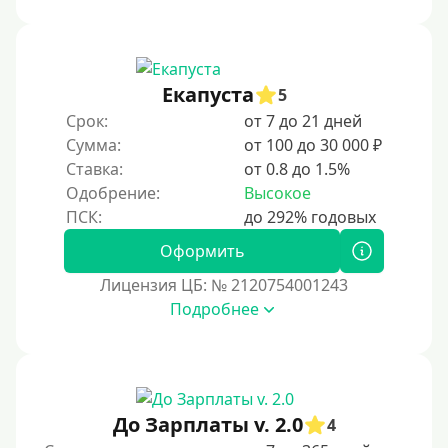
Под ПТС мотоцикла
Под ПТС спецтехники
Екапуста
Под ПТС грузового автомобиля
5
Срок:
от 7 до 21 дней
Авто без ПТС
Сумма:
от 100 до 30 000 ₽
Ставка:
от 0.8 до 1.5%
Цель
Одобрение:
Высокое
На Новый Год
Оформить
Чтобы улучшить кредитную историю, важно
регулярно погашать долги, избегать просрочек и
Лицензия ЦБ: № 2120754001243
контролировать кредитный рейтинг. Также полезно
Подробнее
использовать кредитные продукты ответственно и
своевременно проверять отчеты бюро.
Для закрытия других кредитных обязательств
До зарплаты
До Зарплаты v. 2.0
4
Для ИП