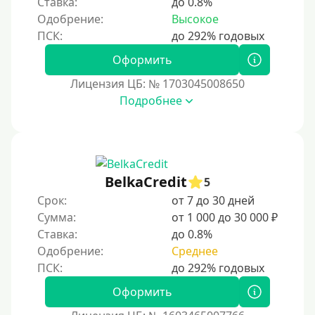
Ставка:
до 0.8%
Долгосрочные
Одобрение:
Высокое
Принятие решения
Оформить
Лицензия ЦБ: № 1703045008650
За 1 минуту
Подробнее
За 2 минуты
За 3 минуты
За 5 минут
За 10 минут
BelkaCredit
5
За 15 минут
Срок:
от 7 до 30 дней
Сумма:
от 1 000 до 30 000 ₽
За час
Ставка:
до 0.8%
Срочные
Одобрение:
Среднее
Моментальные онлайн
Экспресс
Оформить
В день обращения