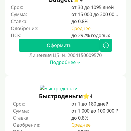
Студентам
Срок:
от 30 до 1095 дней
Для мужчин
Сумма:
от 15 000 до 300 000 ₽
Женский займ
Ставка:
до 0.8%
Одобрение:
Среднее
Мамам в декрете
Без прописки
Оформить
Без регистрации
Лицензия ЦБ: № 2004150009570
С временной регистрацией
Подробнее
Банкротам
Без подтверждения личности
Пенсионерам
Пенсионерам до 70 лет
Быстроденьги
4
Пенсионерам до 75 лет
Срок:
от 1 до 180 дней
Сумма:
от 1 000 до 100 000 ₽
Пенсионерам до 80 лет
Ставка:
до 0.8%
Пенсионерам до 85 лет
Одобрение:
Среднее