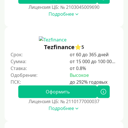
2 дня
Лицензия ЦБ: № 2103045009690
Подробнее
3 дня
5 дней
На неделю
10 дней
Tezfinance
5
2 недели
Срок:
от 60 до 365 дней
15 дней
Сумма:
от 15 000 до 100 000 ₽
Ставка:
от 0.8%
20 дней
Одобрение:
Высокое
21 день
На месяц
Оформить
30 дней без процентов
Лицензия ЦБ: № 2110177000037
2 месяца
Подробнее
60 дней
3 месяца