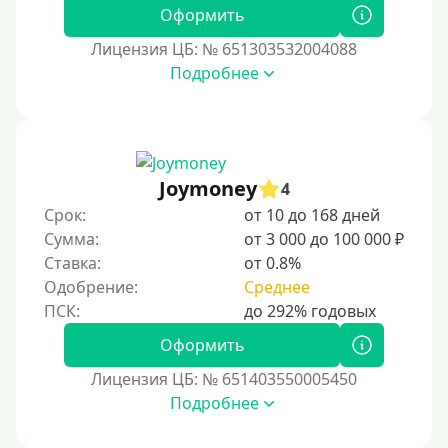
Оформить
Без подтверждения дохода
Лицензия ЦБ: № 651303532004088
Без справок и поручителей
Подробнее
Без посредников
Процент
Joymoney
Под 1 %
4
Срок:
от 10 до 168 дней
С пролонгацией (продлением)
Сумма:
от 3 000 до 100 000 ₽
Под высокий процент
Ставка:
от 0.8%
Без комиссии
Одобрение:
Среднее
В рассрочку
Оформить
С ежемесячным платежом
Бесплатно
Лицензия ЦБ: № 651403550005450
Подробнее
Под низкий процент
Без процентов