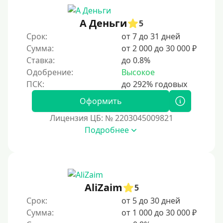
90 дней
А Деньги
5
100 дней
Срок:
от 7 до 31 дней
4 месяца
Сумма:
от 2 000 до 30 000 ₽
5 месяцев
Ставка:
до 0.8%
Одобрение:
Высокое
На полгода
180 дней
Оформить
10 месяцев
Лицензия ЦБ: № 2203045009821
Год
Подробнее
365 дней
2 года
3 года
AliZaim
4 года
5
Срок:
от 5 до 30 дней
5 лет
Сумма:
от 1 000 до 30 000 ₽
Краткосрочные