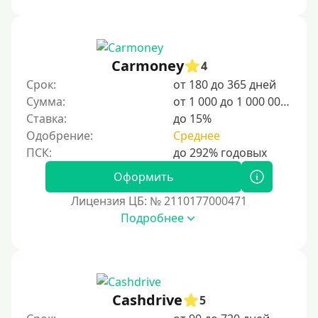
Сумма (рублей)
100 руб
Carmoney
4
200 руб
Срок:
от 180 до 365 дней
300 руб
Сумма:
от 1 000 до 1 000 000 ₽
400 руб
Ставка:
до 15%
Одобрение:
Среднее
500 руб
1000 руб
Оформить
1500 руб
Лицензия ЦБ: № 2110177000471
2000 руб
Подробнее
2500 руб
3000 руб
4000 руб
5000 руб
Cashdrive
5