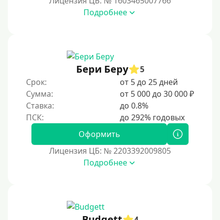
Лицензия ЦБ: № 1603465007766
Подробнее
Возраст
С 17 лет
С 18 лет
Бери Беру
5
С 19 лет
Срок:
от 5 до 25 дней
С 20 лет
Сумма:
от 5 000 до 30 000 ₽
Ставка:
до 0.8%
С 21 года
С 22 лет
Оформить
С 23 лет
Лицензия ЦБ: № 2203392009805
С 25 лет
Подробнее
Категории заемщиков
Несовершеннолетним
Budgett
4