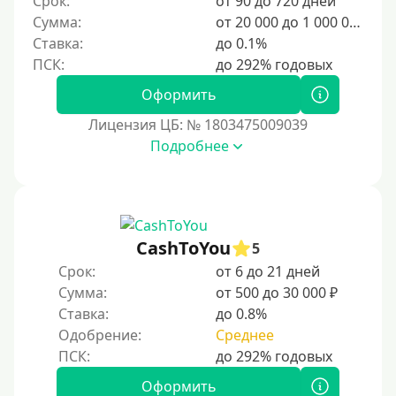
Срок:
от 90 до 720 дней
6000 руб
Сумма:
от 20 000 до 1 000 000 ₽
7000 руб
Ставка:
до 0.1%
8000 руб
9000 руб
Оформить
10000 руб
Лицензия ЦБ: № 1803475009039
12000 руб
Подробнее
15000 руб
20000 руб
25000 руб
CashToYou
5
30000 руб
Срок:
от 6 до 21 дней
30000 руб на год
Сумма:
от 500 до 30 000 ₽
35000 руб
Ставка:
до 0.8%
Одобрение:
Среднее
40000 руб
50000 руб
Оформить