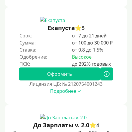
Под ПТС мотоцикла
Под ПТС спецтехники
Екапуста
Под ПТС грузового автомобиля
5
Срок:
от 7 до 21 дней
Авто без ПТС
Сумма:
от 100 до 30 000 ₽
Ставка:
от 0.8 до 1.5%
Цель
Одобрение:
Высокое
На Новый Год
Оформить
Чтобы улучшить кредитную историю, важно
регулярно погашать долги, избегать просрочек и
Лицензия ЦБ: № 2120754001243
контролировать кредитный рейтинг. Также полезно
Подробнее
использовать кредитные продукты ответственно и
своевременно проверять отчеты бюро.
Для закрытия других кредитных обязательств
До зарплаты
До Зарплаты v. 2.0
4
Для ИП