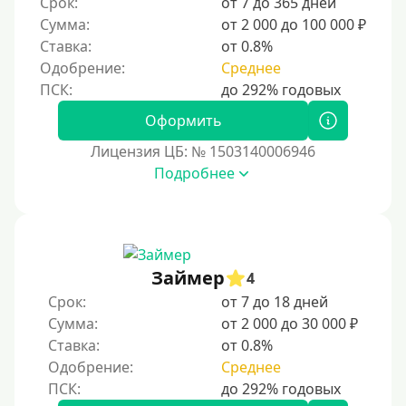
Срок:
от 7 до 365 дней
Для бизнеса
Сумма:
от 2 000 до 100 000 ₽
Ставка:
от 0.8%
Документы
Одобрение:
Среднее
Без документов
Оформить
По ИНН
Лицензия ЦБ: № 1503140006946
По загранпаспорту
Подробнее
По военному билету
По водительскому удостоверению
По СНИЛСу
Займер
4
Без СНИЛСа
Срок:
от 7 до 18 дней
По паспорту
Сумма:
от 2 000 до 30 000 ₽
Без паспорта
Ставка:
от 0.8%
Одобрение:
Среднее
По фото
Без фото