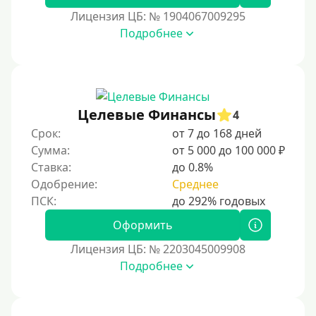
60000 руб
Лицензия ЦБ: № 1904067009295
70000 руб
Подробнее
80000 руб
90000 руб
100000 руб
Целевые Финансы
150000 руб
4
Срок:
от 7 до 168 дней
200000 руб
Сумма:
от 5 000 до 100 000 ₽
250000 руб
Ставка:
до 0.8%
300000 руб
Одобрение:
Среднее
500000 руб
Оформить
1000000 руб
Лицензия ЦБ: № 2203045009908
Мини займы
Подробнее
На большую сумму
Банковские карты и платежные системы — эт