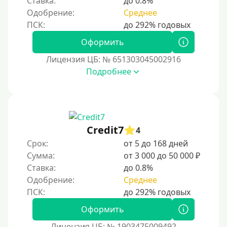
Ставка:
до 0.8%
С помощью системы быстрых платежей (СБП)
Одобрение:
Среднее
Способы получения
Оформить
Без активации сервиса
Лицензия ЦБ: № 651303045002916
Без участия банков
Подробнее
На сберкнижку
На дом срочно
Не выходя из дома
Credit7
4
Без посещения офиса
Срок:
от 5 до 168 дней
В офисе
Сумма:
от 3 000 до 50 000 ₽
В ломбарде
Ставка:
до 0.8%
Одобрение:
Среднее
Роботы займов
Перевод денег на карту через Telegram
Оформить
Бесплатное использование без списания средств с
карты
Лицензия ЦБ: № 1903475009492