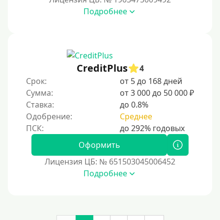
Подробнее
Денежным переводом
По СМС
На электронный кошелек
На Юмани (ЮMoney)
CreditPlus
4
На Яндекс Деньги
Срок:
от 5 до 168 дней
Сумма:
от 3 000 до 50 000 ₽
Без привязки карты
Ставка:
до 0.8%
Кошелек Киви (Qiwi)
Одобрение:
Среднее
Пополнение Киви-кошелька без СНИЛС
На Киви-кошельке имеются просроченные платежи.
Оформить
Регистрация кошелька Киви доступна с 18 лет.
Лицензия ЦБ: № 651503045006452
Пополнение Киви-кошелька для безработных:
Подробнее
доступные способы и возможности
Открыть Киви-кошелек можно даже с плохой
кредитной историей. Это удобный способ для
онлайн-платежей, переводов и управления