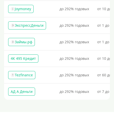
Через госуслуги
Joymoney
до 292% годовых
от 10 до 
J
Без карты
На карту
ЭкспрессДеньги
до 292% годовых
от 1 до 1
Э
Карта с нулевым балансом
На дебетовую карту
Займы.рф
до 292% годовых
от 1 до 3
З
На кредитную карту
На виртуальную карту
4К 495 Кредит
до 292% годовых
от 10 до 
На неименную карту
На именную карту
Tezfinance
до 292% годовых
от 60 до 
T
На зарплатную карту
Перевод на чужую карту без ведома владельца
АД А Деньги
до 292% годовых
от 7 до 3
Похожие МФО