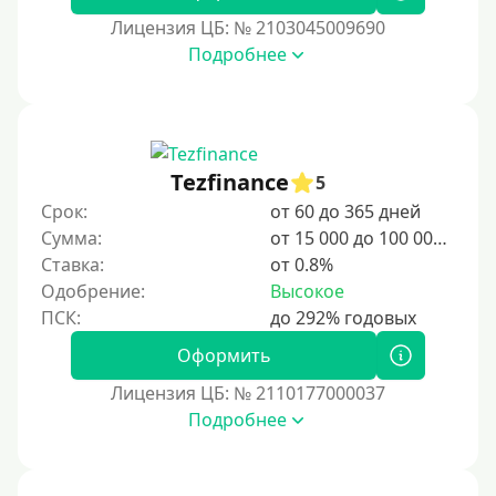
2 дня
Лицензия ЦБ: № 2103045009690
Подробнее
3 дня
5 дней
На неделю
10 дней
Tezfinance
5
2 недели
Срок:
от 60 до 365 дней
15 дней
Сумма:
от 15 000 до 100 000 ₽
Ставка:
от 0.8%
20 дней
Одобрение:
Высокое
21 день
На месяц
Оформить
30 дней без процентов
Лицензия ЦБ: № 2110177000037
2 месяца
Подробнее
60 дней
3 месяца