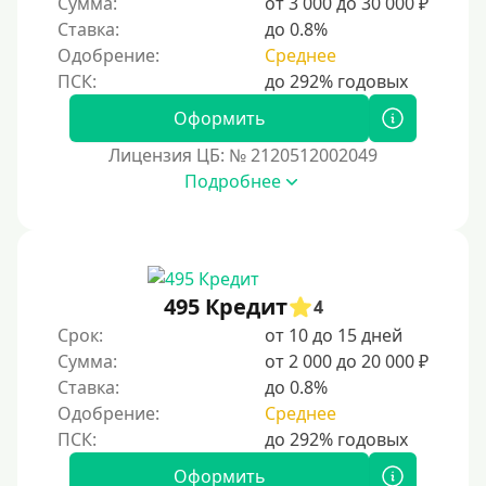
Сумма:
от 3 000 до 30 000 ₽
Ставка:
до 0.8%
Без номера телефона
Одобрение:
Среднее
На телефон
Бесплатно, без скрытых платежей и обязательных
Оформить
подписок
Лицензия ЦБ: № 2120512002049
Без звонков и проверок
Подробнее
Онлайн круглосуточно
Ночью
На карту круглосуточно
24/7
495 Кредит
4
Деньги в долг
Срок:
от 10 до 15 дней
Сумма:
от 2 000 до 20 000 ₽
В долг на карту
Ставка:
до 0.8%
Одобрение:
Среднее
Срок
1 день
Оформить