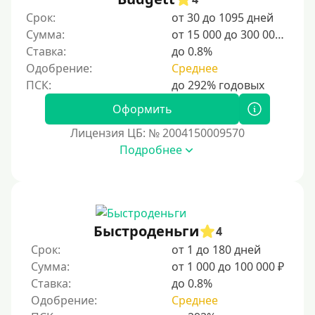
Студентам
Срок:
от 30 до 1095 дней
Для мужчин
Сумма:
от 15 000 до 300 000 ₽
Женский займ
Ставка:
до 0.8%
Одобрение:
Среднее
Мамам в декрете
Без прописки
Оформить
Без регистрации
Лицензия ЦБ: № 2004150009570
С временной регистрацией
Подробнее
Банкротам
Без подтверждения личности
Пенсионерам
Пенсионерам до 70 лет
Быстроденьги
4
Пенсионерам до 75 лет
Срок:
от 1 до 180 дней
Сумма:
от 1 000 до 100 000 ₽
Пенсионерам до 80 лет
Ставка:
до 0.8%
Пенсионерам до 85 лет
Одобрение:
Среднее