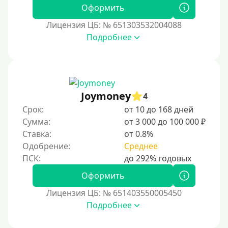
Оформить
Без подтверждения дохода
Лицензия ЦБ: № 651303532004088
Без справок и поручителей
Подробнее
Без посредников
Процент
Joymoney
Под 1 %
4
Срок:
от 10 до 168 дней
С пролонгацией (продлением)
Сумма:
от 3 000 до 100 000 ₽
Под высокий процент
Ставка:
от 0.8%
Без комиссии
Одобрение:
Среднее
В рассрочку
Оформить
С ежемесячным платежом
Бесплатно
Лицензия ЦБ: № 651403550005450
Подробнее
Под низкий процент
Без процентов