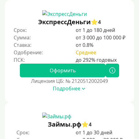
Первый кредит без переплаты
Без процентов на 30 дней
ЭкспрессДеньги
4
Под 0 %
Срок:
от 1 до 180 дней
Сумма:
от 3 000 до 100 000 ₽
Условия
Ставка:
от 0.8%
Одобрение:
Среднее
С опцией досрочного погашения
Без страховок и комиссий
Оформить
Со страховкой
Лицензия ЦБ: № 2120512002049
Подробнее
Повторный
Надежные
Без обмана
Без предоплат
Займы.рф
4
Без электронной почты
Срок:
от 1 до 30 дней
С автоматическим одобрением