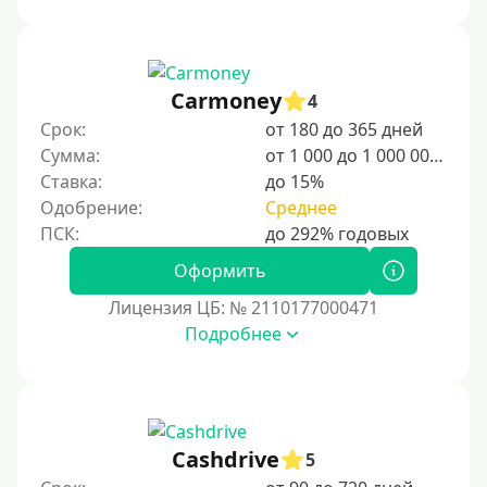
Сумма (рублей)
100 руб
Carmoney
4
200 руб
Срок:
от 180 до 365 дней
300 руб
Сумма:
от 1 000 до 1 000 000 ₽
400 руб
Ставка:
до 15%
Одобрение:
Среднее
500 руб
1000 руб
Оформить
1500 руб
Лицензия ЦБ: № 2110177000471
2000 руб
Подробнее
2500 руб
3000 руб
4000 руб
5000 руб
Cashdrive
5