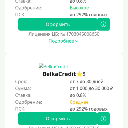
Ставка:
до 0.8%
Долгосрочные
Одобрение:
Высокое
Принятие решения
Оформить
Лицензия ЦБ: № 1703045008650
За 1 минуту
Подробнее
За 2 минуты
За 3 минуты
За 5 минут
За 10 минут
BelkaCredit
5
За 15 минут
Срок:
от 7 до 30 дней
Сумма:
от 1 000 до 30 000 ₽
За час
Ставка:
до 0.8%
Срочные
Одобрение:
Среднее
Моментальные онлайн
Экспресс
Оформить
В день обращения