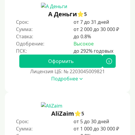
90 дней
А Деньги
5
100 дней
Срок:
от 7 до 31 дней
4 месяца
Сумма:
от 2 000 до 30 000 ₽
5 месяцев
Ставка:
до 0.8%
Одобрение:
Высокое
На полгода
180 дней
Оформить
10 месяцев
Лицензия ЦБ: № 2203045009821
Год
Подробнее
365 дней
2 года
3 года
AliZaim
4 года
5
Срок:
от 5 до 30 дней
5 лет
Сумма:
от 1 000 до 30 000 ₽
Краткосрочные