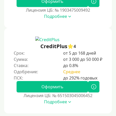
Оформить
Бесплатное использование без списания средств с
карты
Лицензия ЦБ: № 1903475009492
Подробнее
Денежным переводом
По СМС
На электронный кошелек
На Юмани (ЮMoney)
CreditPlus
4
На Яндекс Деньги
Срок:
от 5 до 168 дней
Сумма:
от 3 000 до 50 000 ₽
Без привязки карты
Ставка:
до 0.8%
Кошелек Киви (Qiwi)
Одобрение:
Среднее
Пополнение Киви-кошелька без СНИЛС
На Киви-кошельке имеются просроченные платежи.
Оформить
Регистрация кошелька Киви доступна с 18 лет.
Лицензия ЦБ: № 651503045006452
Пополнение Киви-кошелька для безработных:
Подробнее
доступные способы и возможности
Открыть Киви-кошелек можно даже с плохой