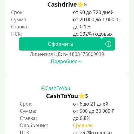
5000 руб
Cashdrive
5
Срок:
от 90 до 720 дней
6000 руб
Сумма:
от 20 000 до 1 000 000 ₽
7000 руб
Ставка:
до 0.1%
8000 руб
9000 руб
Оформить
10000 руб
Лицензия ЦБ: № 1803475009039
12000 руб
Подробнее
15000 руб
20000 руб
25000 руб
CashToYou
5
30000 руб
Срок:
от 6 до 21 дней
30000 руб на год
Сумма:
от 500 до 30 000 ₽
35000 руб
Ставка:
до 0.8%
Одобрение:
Среднее
40000 руб