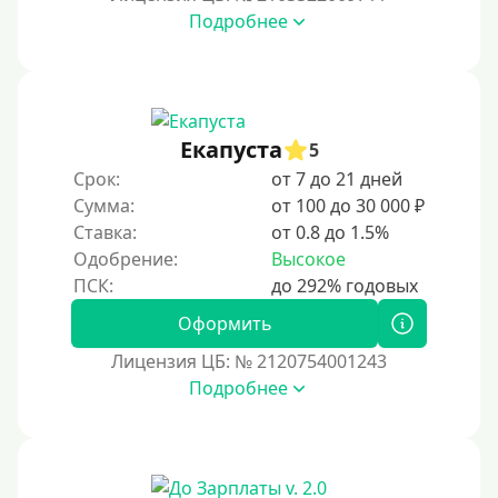
Под залог недвижимости
Подробнее
Под ПТС по доверенности
Под ПТС мотоцикла
Под ПТС спецтехники
Екапуста
Под ПТС грузового автомобиля
5
Срок:
от 7 до 21 дней
Авто без ПТС
Сумма:
от 100 до 30 000 ₽
Ставка:
от 0.8 до 1.5%
Цель
Одобрение:
Высокое
На Новый Год
Оформить
Чтобы улучшить кредитную историю, важно
регулярно погашать долги, избегать просрочек и
Лицензия ЦБ: № 2120754001243
контролировать кредитный рейтинг. Также полезно
Подробнее
использовать кредитные продукты ответственно и
своевременно проверять отчеты бюро.
Для закрытия других кредитных обязательств
До зарплаты