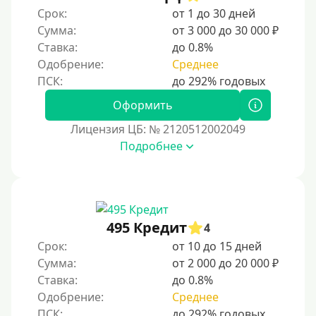
Без электронной почты
Срок:
от 1 до 30 дней
С автоматическим одобрением
Сумма:
от 3 000 до 30 000 ₽
Ставка:
до 0.8%
Без номера телефона
Одобрение:
Среднее
На телефон
Бесплатно, без скрытых платежей и обязательных
Оформить
подписок
Лицензия ЦБ: № 2120512002049
Без звонков и проверок
Подробнее
Онлайн круглосуточно
Ночью
На карту круглосуточно
24/7
495 Кредит
4
Деньги в долг
Срок:
от 10 до 15 дней
Сумма:
от 2 000 до 20 000 ₽
В долг на карту
Ставка:
до 0.8%
Одобрение:
Среднее
Срок