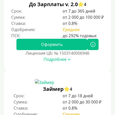
До Зарплаты v. 2.0
4
Для ИП
Срок:
от 7 до 365 дней
Для бизнеса
Сумма:
от 2 000 до 100 000 ₽
Ставка:
от 0.8%
Документы
Одобрение:
Среднее
Без документов
Оформить
По ИНН
Лицензия ЦБ: № 1503140006946
По загранпаспорту
Подробнее
По военному билету
По водительскому удостоверению
По СНИЛСу
Займер
4
Без СНИЛСа
Срок:
от 7 до 18 дней
По паспорту
Сумма:
от 2 000 до 30 000 ₽
Без паспорта
Ставка:
от 0.8%
Одобрение:
Среднее
По фото