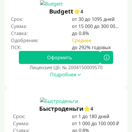
Несовершеннолетним
Budgett
4
Студентам
Срок:
от 30 до 1095 дней
Для мужчин
Сумма:
от 15 000 до 300 000 ₽
Женский займ
Ставка:
до 0.8%
Одобрение:
Среднее
Мамам в декрете
Без прописки
Оформить
Без регистрации
Лицензия ЦБ: № 2004150009570
С временной регистрацией
Подробнее
Банкротам
Без подтверждения личности
Пенсионерам
Пенсионерам до 70 лет
Быстроденьги
4
Пенсионерам до 75 лет
Срок:
от 1 до 180 дней
Сумма:
от 1 000 до 100 000 ₽
Пенсионерам до 80 лет
Ставка:
до 0.8%