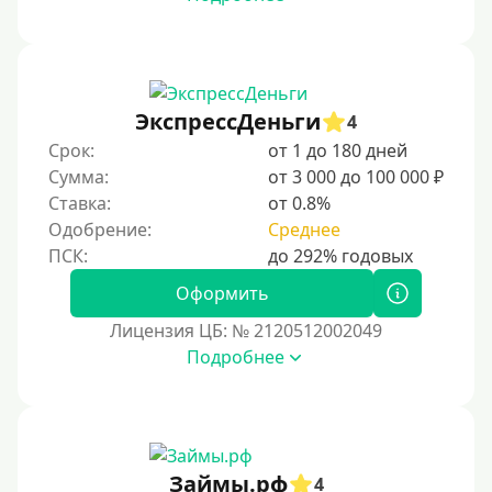
Под низкий процент
Без процентов
Первый кредит без переплаты
Без процентов на 30 дней
ЭкспрессДеньги
4
Под 0 %
Срок:
от 1 до 180 дней
Сумма:
от 3 000 до 100 000 ₽
Условия
Ставка:
от 0.8%
Одобрение:
Среднее
С опцией досрочного погашения
Без страховок и комиссий
Оформить
Со страховкой
Лицензия ЦБ: № 2120512002049
Подробнее
Повторный
Надежные
Без обмана
Без предоплат
Займы.рф
4