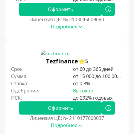
1 день
Оформить
2 дня
Лицензия ЦБ: № 2103045009690
Подробнее
3 дня
5 дней
На неделю
10 дней
Tezfinance
5
2 недели
Срок:
от 60 до 365 дней
15 дней
Сумма:
от 15 000 до 100 000 ₽
Ставка:
от 0.8%
20 дней
Одобрение:
Высокое
21 день
На месяц
Оформить
30 дней без процентов
Лицензия ЦБ: № 2110177000037
2 месяца
Подробнее
60 дней