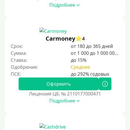
Для граждан СНГ
Подробнее
Сумма (рублей)
100 руб
Carmoney
4
200 руб
Срок:
от 180 до 365 дней
300 руб
Сумма:
от 1 000 до 1 000 000 ₽
400 руб
Ставка:
до 15%
Одобрение:
Среднее
500 руб
1000 руб
Оформить
1500 руб
Лицензия ЦБ: № 2110177000471
2000 руб
Подробнее
2500 руб
3000 руб
4000 руб