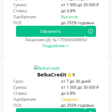
Сумма:
от 1 000 до 30 000 ₽
Краткосрочные
Ставка:
до 0.8%
Долгосрочные
Одобрение:
Высокое
Принятие решения
Оформить
Лицензия ЦБ: № 1703045008650
За 1 минуту
Подробнее
За 2 минуты
За 3 минуты
За 5 минут
За 10 минут
BelkaCredit
5
За 15 минут
Срок:
от 7 до 30 дней
Сумма:
от 1 000 до 30 000 ₽
За час
Ставка:
до 0.8%
Срочные
Одобрение:
Среднее
Моментальные онлайн