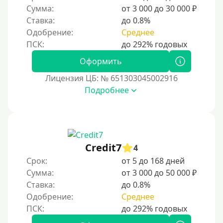
Золотая Корона
Сумма:
от 3 000 до 30 000 ₽
Ставка:
до 0.8%
С помощью системы быстрых платежей (СБП)
Одобрение:
Среднее
Способы получения
Оформить
Без активации сервиса
Лицензия ЦБ: № 651303045002916
Без участия банков
Подробнее
На сберкнижку
На дом срочно
Не выходя из дома
Credit7
4
Без посещения офиса
Срок:
от 5 до 168 дней
В офисе
Сумма:
от 3 000 до 50 000 ₽
В ломбарде
Ставка:
до 0.8%
Одобрение:
Среднее
Роботы займов
Перевод денег на карту через Telegram