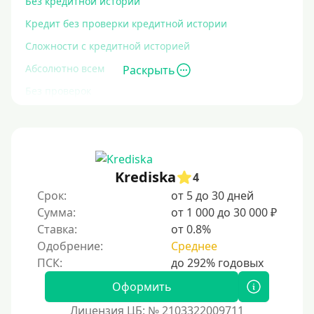
Без кредитной истории
Кредит без проверки кредитной истории
Сложности с кредитной историей
Абсолютно всем
Раскрыть
Без проверок
Со 100% одобрением
Без отказа
На карту без отказа
Krediska
4
С просрочками
Срок:
от 5 до 30 дней
Сумма:
от 1 000 до 30 000 ₽
Залог
Ставка:
от 0.8%
Одобрение:
Среднее
Под залог ПТС
Без залога
Оформить
Под залог
Лицензия ЦБ: № 2103322009711