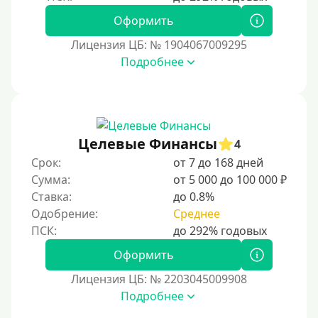
50000 руб
Оформить
60000 руб
Лицензия ЦБ: № 1904067009295
70000 руб
Подробнее
80000 руб
90000 руб
100000 руб
Целевые Финансы
150000 руб
4
Срок:
от 7 до 168 дней
200000 руб
Сумма:
от 5 000 до 100 000 ₽
250000 руб
Ставка:
до 0.8%
300000 руб
Одобрение:
Среднее
500000 руб
Оформить
1000000 руб
Лицензия ЦБ: № 2203045009908
Мини займы
Подробнее
На большую сумму