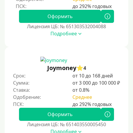
Без фото
Оформить
Без подтверждения дохода
Лицензия ЦБ: № 651303532004088
Без справок и поручителей
Подробнее
Без посредников
Процент
Joymoney
Под 1 %
4
Срок:
от 10 до 168 дней
С пролонгацией (продлением)
Сумма:
от 3 000 до 100 000 ₽
Под высокий процент
Ставка:
от 0.8%
Без комиссии
Одобрение:
Среднее
В рассрочку
Оформить
С ежемесячным платежом
Бесплатно
Лицензия ЦБ: № 651403550005450
Подробнее