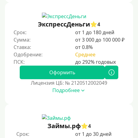
Без процентов
Первый кредит без переплаты
Без процентов на 30 дней
ЭкспрессДеньги
4
Под 0 %
Срок:
от 1 до 180 дней
Сумма:
от 3 000 до 100 000 ₽
Условия
Ставка:
от 0.8%
Одобрение:
Среднее
С опцией досрочного погашения
Без страховок и комиссий
Оформить
Со страховкой
Лицензия ЦБ: № 2120512002049
Подробнее
Повторный
Надежные
Без обмана
Без предоплат
Займы.рф
4
Без электронной почты
Срок:
от 1 до 30 дней