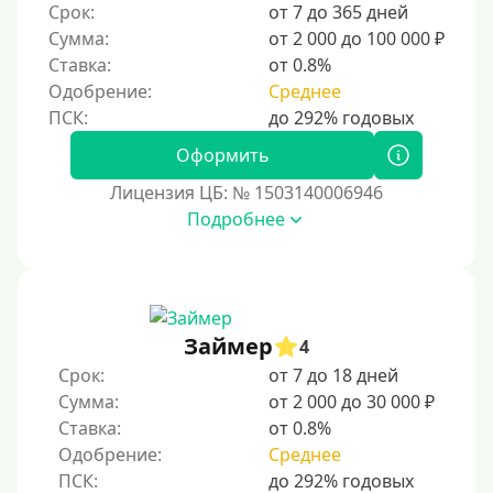
Срок:
от 7 до 365 дней
Для бизнеса
Сумма:
от 2 000 до 100 000 ₽
Ставка:
от 0.8%
Документы
Одобрение:
Среднее
Без документов
Оформить
По ИНН
Лицензия ЦБ: № 1503140006946
По загранпаспорту
Подробнее
По военному билету
По водительскому удостоверению
По СНИЛСу
Займер
4
Без СНИЛСа
Срок:
от 7 до 18 дней
По паспорту
Сумма:
от 2 000 до 30 000 ₽
Без паспорта
Ставка:
от 0.8%
Одобрение:
Среднее
По фото
Без фото