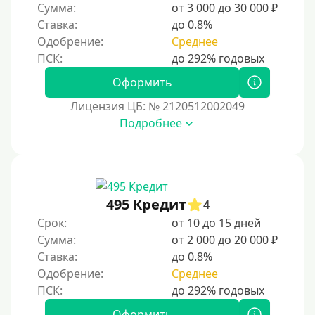
С автоматическим одобрением
Сумма:
от 3 000 до 30 000 ₽
Ставка:
до 0.8%
Без номера телефона
Одобрение:
Среднее
На телефон
Бесплатно, без скрытых платежей и обязательных
Оформить
подписок
Лицензия ЦБ: № 2120512002049
Без звонков и проверок
Подробнее
Онлайн круглосуточно
Ночью
На карту круглосуточно
24/7
495 Кредит
4
Деньги в долг
Срок:
от 10 до 15 дней
Сумма:
от 2 000 до 20 000 ₽
В долг на карту
Ставка:
до 0.8%
Одобрение:
Среднее
Срок
1 день
Оформить