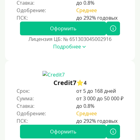
Ставка:
до 0.8%
С помощью системы быстрых платежей (СБП)
Одобрение:
Среднее
Способы получения
Оформить
Без активации сервиса
Лицензия ЦБ: № 651303045002916
Без участия банков
Подробнее
На сберкнижку
На дом срочно
Не выходя из дома
Credit7
4
Без посещения офиса
Срок:
от 5 до 168 дней
В офисе
Сумма:
от 3 000 до 50 000 ₽
В ломбарде
Ставка:
до 0.8%
Одобрение:
Среднее
Роботы займов
Перевод денег на карту через Telegram
Оформить
Бесплатное использование без списания средств с