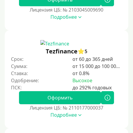
2 дня
Лицензия ЦБ: № 2103045009690
Подробнее
3 дня
5 дней
На неделю
10 дней
Tezfinance
5
2 недели
Срок:
от 60 до 365 дней
15 дней
Сумма:
от 15 000 до 100 000 ₽
Ставка:
от 0.8%
20 дней
Одобрение:
Высокое
21 день
На месяц
Оформить
30 дней без процентов
Лицензия ЦБ: № 2110177000037
2 месяца
Подробнее
60 дней
3 месяца