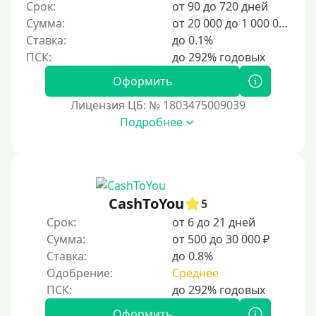
Срок:
от 90 до 720 дней
6000 руб
Сумма:
от 20 000 до 1 000 000 ₽
7000 руб
Ставка:
до 0.1%
8000 руб
9000 руб
Оформить
10000 руб
Лицензия ЦБ: № 1803475009039
12000 руб
Подробнее
15000 руб
20000 руб
25000 руб
CashToYou
5
30000 руб
Срок:
от 6 до 21 дней
30000 руб на год
Сумма:
от 500 до 30 000 ₽
35000 руб
Ставка:
до 0.8%
Одобрение:
Среднее
40000 руб
50000 руб
Оформить