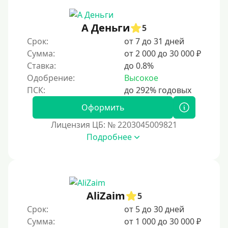
90 дней
А Деньги
5
100 дней
Срок:
от 7 до 31 дней
4 месяца
Сумма:
от 2 000 до 30 000 ₽
5 месяцев
Ставка:
до 0.8%
Одобрение:
Высокое
На полгода
180 дней
Оформить
10 месяцев
Лицензия ЦБ: № 2203045009821
Год
Подробнее
365 дней
2 года
3 года
AliZaim
4 года
5
Срок:
от 5 до 30 дней
5 лет
Сумма:
от 1 000 до 30 000 ₽
Краткосрочные