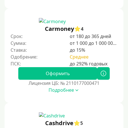
Сумма (рублей)
100 руб
Carmoney
4
200 руб
Срок:
от 180 до 365 дней
300 руб
Сумма:
от 1 000 до 1 000 000 ₽
400 руб
Ставка:
до 15%
Одобрение:
Среднее
500 руб
1000 руб
Оформить
1500 руб
Лицензия ЦБ: № 2110177000471
2000 руб
Подробнее
2500 руб
3000 руб
4000 руб
5000 руб
Cashdrive
5