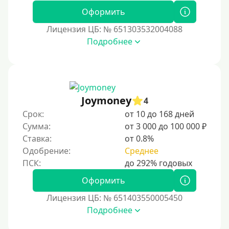
Оформить
Без подтверждения дохода
Лицензия ЦБ: № 651303532004088
Без справок и поручителей
Подробнее
Без посредников
Процент
Joymoney
Под 1 %
4
Срок:
от 10 до 168 дней
С пролонгацией (продлением)
Сумма:
от 3 000 до 100 000 ₽
Под высокий процент
Ставка:
от 0.8%
Без комиссии
Одобрение:
Среднее
В рассрочку
Оформить
С ежемесячным платежом
Бесплатно
Лицензия ЦБ: № 651403550005450
Подробнее
Под низкий процент