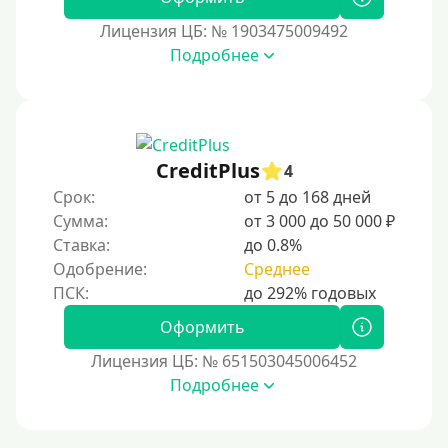
Бесплатное использование без списания средств с
карты
Лицензия ЦБ: № 1903475009492
Подробнее
Денежным переводом
По СМС
На электронный кошелек
На Юмани (ЮMoney)
CreditPlus
4
На Яндекс Деньги
Срок:
от 5 до 168 дней
Сумма:
от 3 000 до 50 000 ₽
Без привязки карты
Ставка:
до 0.8%
Кошелек Киви (Qiwi)
Одобрение:
Среднее
Пополнение Киви-кошелька без СНИЛС
На Киви-кошельке имеются просроченные платежи.
Оформить
Регистрация кошелька Киви доступна с 18 лет.
Лицензия ЦБ: № 651503045006452
Пополнение Киви-кошелька для безработных:
Подробнее
доступные способы и возможности
Открыть Киви-кошелек можно даже с плохой