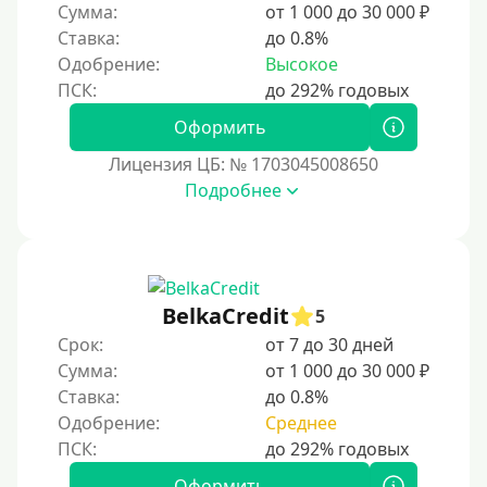
Сумма:
от 1 000 до 30 000 ₽
Краткосрочные
Ставка:
до 0.8%
Долгосрочные
Одобрение:
Высокое
Принятие решения
Оформить
Лицензия ЦБ: № 1703045008650
За 1 минуту
Подробнее
За 2 минуты
За 3 минуты
За 5 минут
За 10 минут
BelkaCredit
5
За 15 минут
Срок:
от 7 до 30 дней
Сумма:
от 1 000 до 30 000 ₽
За час
Ставка:
до 0.8%
Срочные
Одобрение:
Среднее
Моментальные онлайн
Экспресс
Оформить