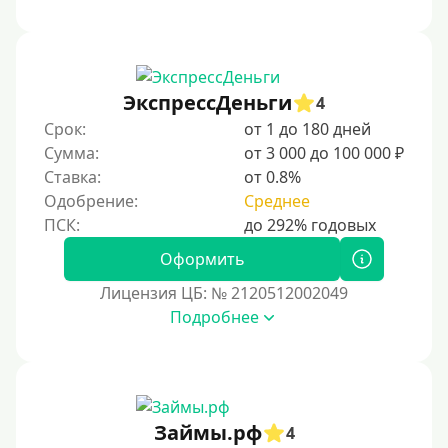
Без процентов
Первый кредит без переплаты
Без процентов на 30 дней
ЭкспрессДеньги
4
Под 0 %
Срок:
от 1 до 180 дней
Сумма:
от 3 000 до 100 000 ₽
Условия
Ставка:
от 0.8%
Одобрение:
Среднее
С опцией досрочного погашения
Без страховок и комиссий
Оформить
Со страховкой
Лицензия ЦБ: № 2120512002049
Подробнее
Повторный
Надежные
Без обмана
Без предоплат
Займы.рф
4
Без электронной почты