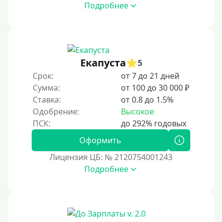
Подробнее
Под ПТС по доверенности
Под ПТС мотоцикла
Под ПТС спецтехники
Екапуста
Под ПТС грузового автомобиля
5
Срок:
от 7 до 21 дней
Авто без ПТС
Сумма:
от 100 до 30 000 ₽
Ставка:
от 0.8 до 1.5%
Цель
Одобрение:
Высокое
На Новый Год
Оформить
Чтобы улучшить кредитную историю, важно
регулярно погашать долги, избегать просрочек и
Лицензия ЦБ: № 2120754001243
контролировать кредитный рейтинг. Также полезно
Подробнее
использовать кредитные продукты ответственно и
своевременно проверять отчеты бюро.
Для закрытия других кредитных обязательств
До зарплаты