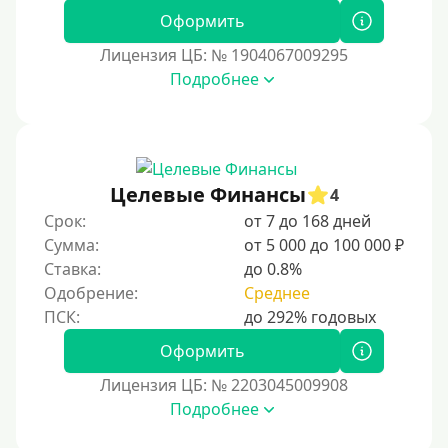
50000 руб
Оформить
60000 руб
Лицензия ЦБ: № 1904067009295
70000 руб
Подробнее
80000 руб
90000 руб
100000 руб
Целевые Финансы
150000 руб
4
Срок:
от 7 до 168 дней
200000 руб
Сумма:
от 5 000 до 100 000 ₽
250000 руб
Ставка:
до 0.8%
300000 руб
Одобрение:
Среднее
500000 руб
Оформить
1000000 руб
Лицензия ЦБ: № 2203045009908
Мини займы
Подробнее
На большую сумму