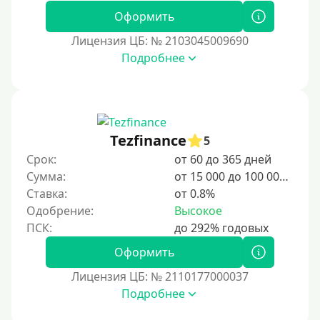
1 день
Оформить
2 дня
Лицензия ЦБ: № 2103045009690
Подробнее
3 дня
5 дней
На неделю
10 дней
Tezfinance
5
2 недели
Срок:
от 60 до 365 дней
15 дней
Сумма:
от 15 000 до 100 000 ₽
Ставка:
от 0.8%
20 дней
Одобрение:
Высокое
21 день
На месяц
Оформить
30 дней без процентов
Лицензия ЦБ: № 2110177000037
2 месяца
Подробнее
60 дней