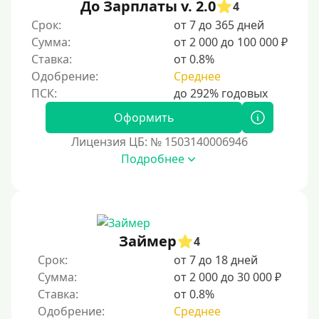
До Зарплаты v. 2.0
4
Для ИП
Срок:
от 7 до 365 дней
Для бизнеса
Сумма:
от 2 000 до 100 000 ₽
Ставка:
от 0.8%
Документы
Одобрение:
Среднее
Без документов
Оформить
По ИНН
Лицензия ЦБ: № 1503140006946
По загранпаспорту
Подробнее
По военному билету
По водительскому удостоверению
По СНИЛСу
Займер
4
Без СНИЛСа
Срок:
от 7 до 18 дней
По паспорту
Сумма:
от 2 000 до 30 000 ₽
Без паспорта
Ставка:
от 0.8%
Одобрение:
Среднее
По фото