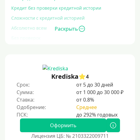
Кредит без проверки кредитной истории
Сложности с кредитной историей
Абсолютно всем
Раскрыть
Без проверок
Со 100% одобрением
Без отказа
На карту без отказа
Krediska
4
С просрочками
Срок:
от 5 до 30 дней
Сумма:
от 1 000 до 30 000 ₽
Залог
Ставка:
от 0.8%
Одобрение:
Среднее
Под залог ПТС
Без залога
Оформить
Под залог
Лицензия ЦБ: № 2103322009711
Под залог недвижимости