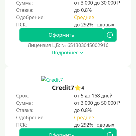
Золотая Корона
Сумма:
от 3 000 до 30 000 ₽
Ставка:
до 0.8%
С помощью системы быстрых платежей (СБП)
Одобрение:
Среднее
Способы получения
Оформить
Без активации сервиса
Лицензия ЦБ: № 651303045002916
Без участия банков
Подробнее
На сберкнижку
На дом срочно
Не выходя из дома
Credit7
4
Без посещения офиса
Срок:
от 5 до 168 дней
В офисе
Сумма:
от 3 000 до 50 000 ₽
В ломбарде
Ставка:
до 0.8%
Одобрение:
Среднее
Роботы займов
Перевод денег на карту через Telegram
Оформить