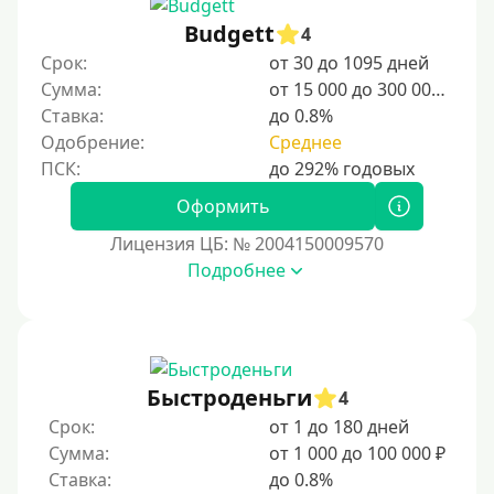
Несовершеннолетним
Budgett
4
Студентам
Срок:
от 30 до 1095 дней
Для мужчин
Сумма:
от 15 000 до 300 000 ₽
Женский займ
Ставка:
до 0.8%
Одобрение:
Среднее
Мамам в декрете
Без прописки
Оформить
Без регистрации
Лицензия ЦБ: № 2004150009570
С временной регистрацией
Подробнее
Банкротам
Без подтверждения личности
Пенсионерам
Пенсионерам до 70 лет
Быстроденьги
4
Пенсионерам до 75 лет
Срок:
от 1 до 180 дней
Сумма:
от 1 000 до 100 000 ₽
Пенсионерам до 80 лет
Ставка:
до 0.8%