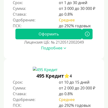
Срок:
от 1 до 30 дней
С автоматическим одобрением
Сумма:
от 3 000 до 30 000 ₽
Ставка:
до 0.8%
Без номера телефона
Одобрение:
Среднее
На телефон
Бесплатно, без скрытых платежей и обязательных
Оформить
подписок
Лицензия ЦБ: № 2120512002049
Без звонков и проверок
Подробнее
Онлайн круглосуточно
Ночью
На карту круглосуточно
24/7
495 Кредит
4
Деньги в долг
Срок:
от 10 до 15 дней
Сумма:
от 2 000 до 20 000 ₽
В долг на карту
Ставка:
до 0.8%
Одобрение:
Среднее
Срок