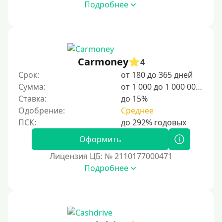
Подробнее
Сумма (рублей)
100 руб
Carmoney
4
200 руб
Срок:
от 180 до 365 дней
300 руб
Сумма:
от 1 000 до 1 000 000 ₽
400 руб
Ставка:
до 15%
Одобрение:
Среднее
500 руб
1000 руб
Оформить
1500 руб
Лицензия ЦБ: № 2110177000471
2000 руб
Подробнее
2500 руб
3000 руб
4000 руб