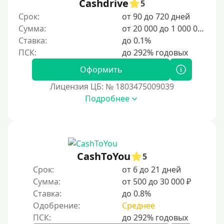
5000 руб
Cashdrive
5
Срок:
от 90 до 720 дней
6000 руб
Сумма:
от 20 000 до 1 000 000 ₽
7000 руб
Ставка:
до 0.1%
8000 руб
9000 руб
Оформить
10000 руб
Лицензия ЦБ: № 1803475009039
12000 руб
Подробнее
15000 руб
20000 руб
25000 руб
CashToYou
5
30000 руб
Срок:
от 6 до 21 дней
30000 руб на год
Сумма:
от 500 до 30 000 ₽
35000 руб
Ставка:
до 0.8%
Одобрение:
Среднее
40000 руб