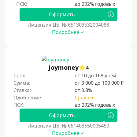
Без фото
Оформить
Без подтверждения дохода
Лицензия ЦБ: № 651303532004088
Без справок и поручителей
Подробнее
Без посредников
Процент
Joymoney
Под 1 %
4
Срок:
от 10 до 168 дней
С пролонгацией (продлением)
Сумма:
от 3 000 до 100 000 ₽
Под высокий процент
Ставка:
от 0.8%
Без комиссии
Одобрение:
Среднее
В рассрочку
Оформить
С ежемесячным платежом
Бесплатно
Лицензия ЦБ: № 651403550005450
Подробнее
Под низкий процент