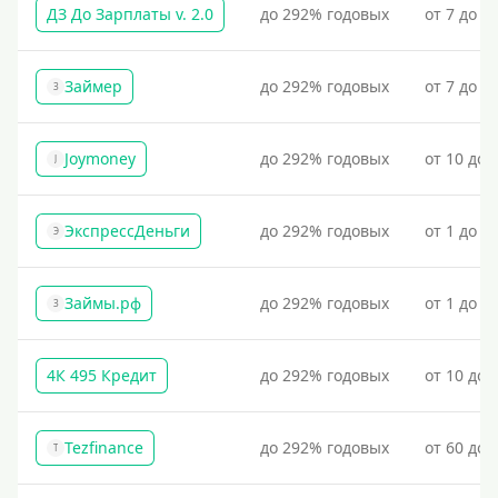
ДЗ До Зарплаты v. 2.0
до 292% годовых
от 7 до 3
Без СНИЛСа
По паспорту
Без паспорта
Займер
до 292% годовых
от 7 до 1
З
По фото
Без фото
Joymoney
до 292% годовых
от 10 до 
J
Без подтверждения дохода
Без справок и поручителей
ЭкспрессДеньги
до 292% годовых
от 1 до 1
Э
Без посредников
Займы.рф
до 292% годовых
от 1 до 3
З
Процент
Под 1 %
4К 495 Кредит
до 292% годовых
от 10 до 
С пролонгацией (продлением)
Под высокий процент
Tezfinance
до 292% годовых
от 60 до 
T
Без комиссии