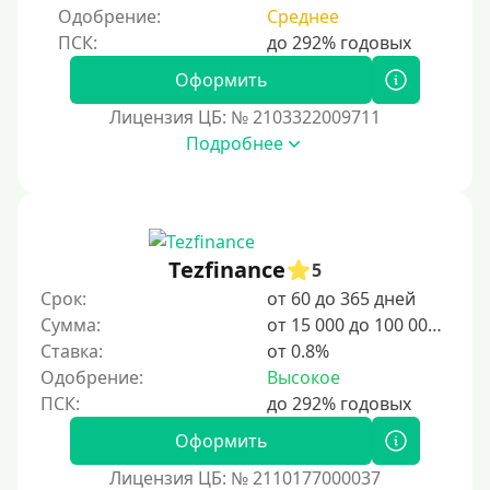
Одобрение:
Среднее
Под залог ПТС
Без залога
Оформить
Под залог
Лицензия ЦБ: № 2103322009711
Под залог недвижимости
Подробнее
Под ПТС по доверенности
Под ПТС мотоцикла
Под ПТС спецтехники
Tezfinance
Под ПТС грузового автомобиля
5
Срок:
от 60 до 365 дней
Авто без ПТС
Сумма:
от 15 000 до 100 000 ₽
Ставка:
от 0.8%
Цель
Одобрение:
Высокое
На Новый Год
Оформить
Чтобы улучшить кредитную историю, важно
регулярно погашать долги, избегать просрочек и
Лицензия ЦБ: № 2110177000037