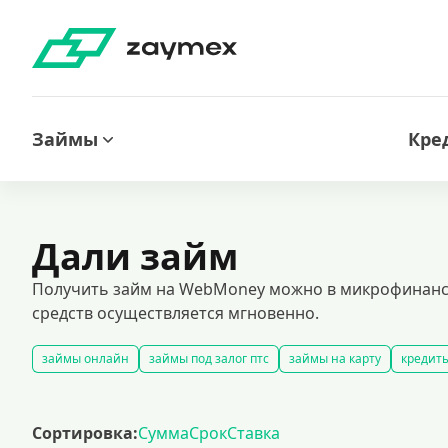
Займы
Кре
Дали займ
Получить займ на WebMoney можно в микрофинансов
средств осуществляется мгновенно.
займы онлайн
займы под залог птс
займы на карту
кредиты
срочные займы
быстрые займы
займы до зарплаты
новые 
долгосрочные займы
популярные займы
лучшие займы
по
Сортировка:
Сумма
Срок
Ставка