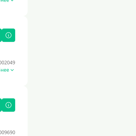
бнее
Также полезно использовать
кредитные продукты ответственно и
своевременно проверять отчеты
бюро.
Для закрытия других кредитных
обязательств
До зарплаты
Для ИП
002049
Для бизнеса
бнее
Документы
Без документов
По ИНН
По загранпаспорту
По военному билету
009690
По водительскому удостоверению