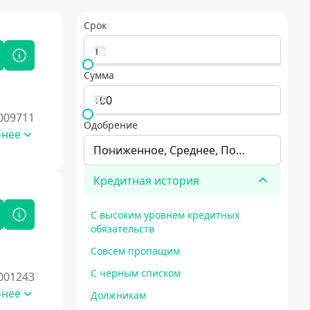
Срок
Сумма
009711
Одобрение
бнее
Пониженное, Среднее, Повышенное
Кредитная история
С высоким уровнем кредитных
обязательств
Совсем пропащим
С черным списком
001243
бнее
Должникам