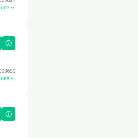
009821
Под высокий процент
бнее
Без комиссии
В рассрочку
С ежемесячным платежом
Бесплатно
Под низкий процент
Без процентов
Первый кредит без переплаты
008650
бнее
Без процентов на 30 дней
Под 0 %
Условия
С опцией досрочного погашения
Без страховок и комиссий