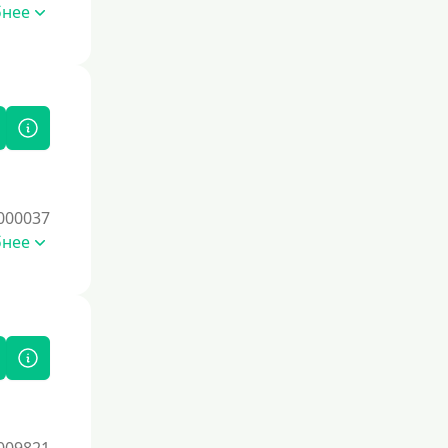
бнее
По СНИЛСу
Без СНИЛСа
По паспорту
Без паспорта
По фото
Без фото
000037
Без подтверждения дохода
бнее
Без справок и поручителей
Без посредников
Процент
Под 1 %
С пролонгацией (продлением)