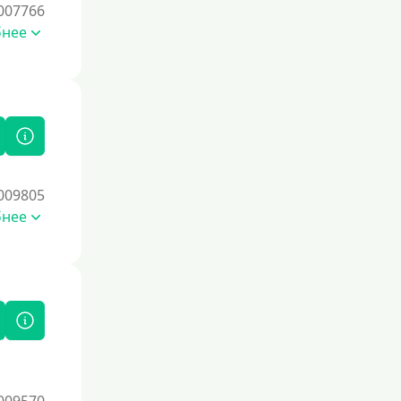
Со страховкой
007766
бнее
Повторный
Надежные
Без обмана
Без предоплат
Без электронной почты
С автоматическим одобрением
009805
Без номера телефона
бнее
На телефон
Бесплатно, без скрытых платежей и
обязательных подписок
Без звонков и проверок
Онлайн круглосуточно
Ночью
На карту круглосуточно