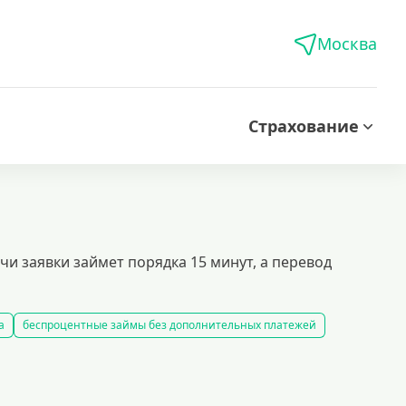
Москва
Страхование
 заявки займет порядка 15 минут, а перевод
а
беспроцентные займы без дополнительных платежей
кредиты на карту за 15 минут
оформить быстрый займ в россии
рование займов
калькулятор займов