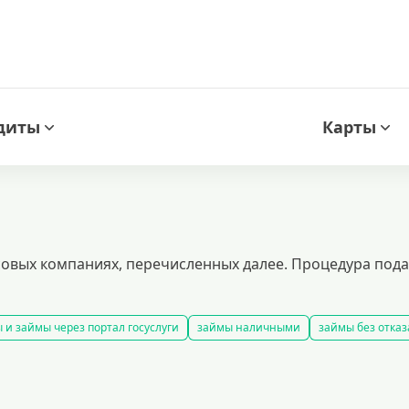
диты
Карты
ых компаниях, перечисленных далее. Процедура подачи
 и займы через портал госуслуги
займы наличными
займы без отказ
займы
смс займ
все займы
займы ночью
займы без комиссии
добрать займ
рейтинг займов
условия выдачи займов
рефинанси