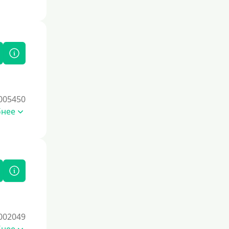
Без залога
Под залог
Под залог недвижимости
Под ПТС по доверенности
Под ПТС мотоцикла
Под ПТС спецтехники
005450
Под ПТС грузового автомобиля
бнее
Авто без ПТС
Цель
На Новый Год
Чтобы улучшить кредитную историю,
важно регулярно погашать долги,
избегать просрочек и
002049
контролировать кредитный рейтинг.