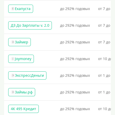
своевременно проверять отчеты бюро.
Екапуста
до 292% годовых
от 7 до 2
Е
Для закрытия других кредитных обязательств
До зарплаты
ДЗ До Зарплаты v. 2.0
до 292% годовых
от 7 до 3
Для ИП
Для бизнеса
Займер
до 292% годовых
от 7 до 1
З
Документы
Joymoney
до 292% годовых
от 10 до 
J
Без документов
По ИНН
ЭкспрессДеньги
до 292% годовых
от 1 до 1
Э
По загранпаспорту
По военному билету
Займы.рф
до 292% годовых
от 1 до 3
З
По водительскому удостоверению
По СНИЛСу
4К 495 Кредит
до 292% годовых
от 10 до 
Без СНИЛСа