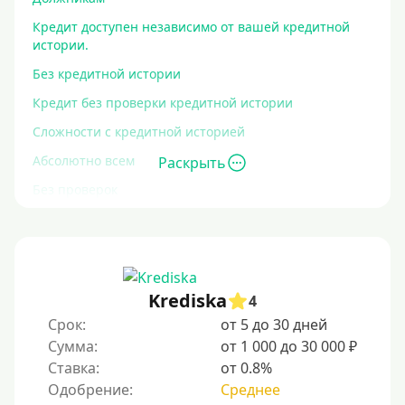
Кредит доступен независимо от вашей кредитной
истории.
Без кредитной истории
Кредит без проверки кредитной истории
Сложности с кредитной историей
Абсолютно всем
Раскрыть
Без проверок
Со 100% одобрением
Без отказа
На карту без отказа
Krediska
4
С просрочками
Срок:
от 5 до 30 дней
Сумма:
от 1 000 до 30 000 ₽
Залог
Ставка:
от 0.8%
Одобрение:
Среднее
Под залог ПТС