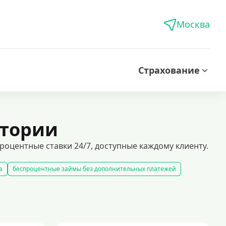
Москва
Страхование
стории
оцентные ставки 24/7, доступные каждому клиенту.
а
беспроцентные займы без дополнительных платежей
кредиты на карту за 15 минут
оформить быстрый займ в россии
рование займов
калькулятор займов