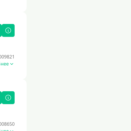
По СНИЛСу
Без СНИЛСа
По паспорту
Без паспорта
По фото
Без фото
009821
Без подтверждения дохода
бнее
Без справок и поручителей
Без посредников
Процент
Под 1 %
С пролонгацией (продлением)
008650
Под высокий процент