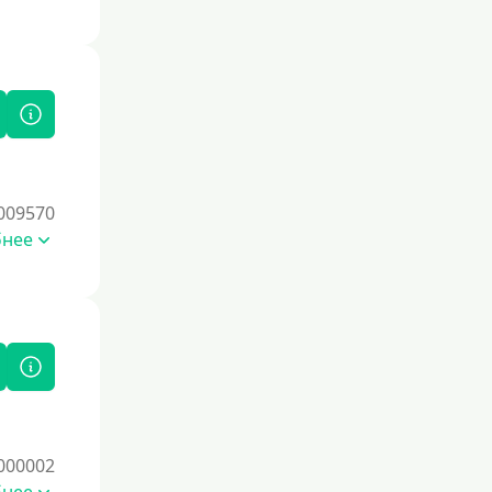
Повторный
Надежные
Без обмана
Без предоплат
Без электронной почты
С автоматическим одобрением
009570
Без номера телефона
бнее
На телефон
Бесплатно, без скрытых платежей и
обязательных подписок
Без звонков и проверок
Онлайн круглосуточно
Ночью
На карту круглосуточно
000002