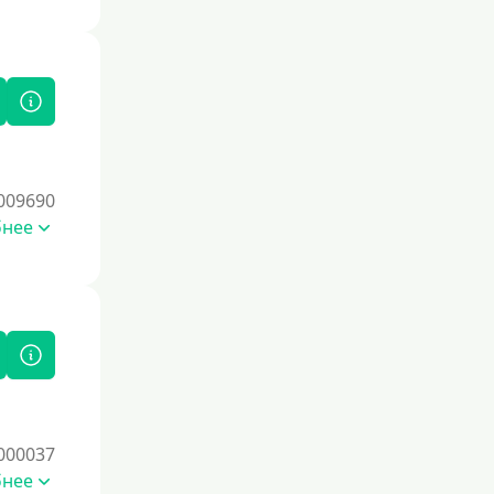
кредитные продукты ответственно и
своевременно проверять отчеты
бюро.
Для закрытия других кредитных
обязательств
До зарплаты
Для ИП
009690
Для бизнеса
бнее
Документы
Без документов
По ИНН
По загранпаспорту
По военному билету
000037
По водительскому удостоверению
бнее