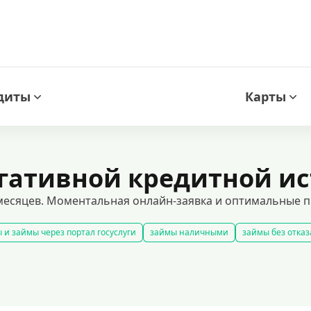
диты
Карты
егативной кредитной и
месяцев. Моментальная онлайн-заявка и оптимальные пр
 и займы через портал госуслуги
займы наличными
займы без отказ
займы
смс займ
все займы
займы ночью
займы без комиссии
добрать займ
рейтинг займов
условия выдачи займов
рефинанси