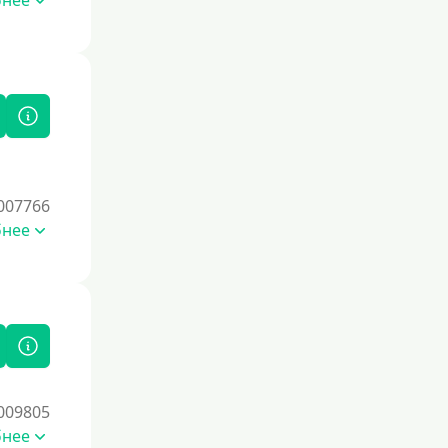
бнее
Без комиссии
В рассрочку
С ежемесячным платежом
Бесплатно
Под низкий процент
Без процентов
Первый кредит без переплаты
007766
бнее
Без процентов на 30 дней
Под 0 %
Условия
С опцией досрочного погашения
Без страховок и комиссий
009805
Со страховкой
бнее