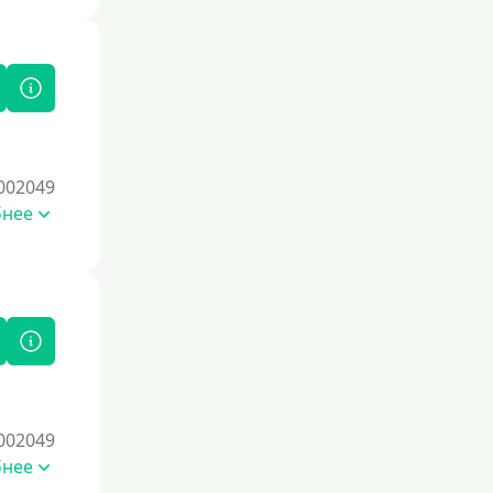
Под залог
Под залог недвижимости
Под ПТС по доверенности
Под ПТС мотоцикла
Под ПТС спецтехники
002049
Под ПТС грузового автомобиля
бнее
Авто без ПТС
Цель
На Новый Год
Чтобы улучшить кредитную историю,
важно регулярно погашать долги,
избегать просрочек и
002049
контролировать кредитный рейтинг.
бнее
Также полезно использовать