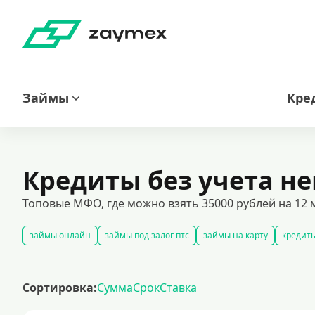
Займы
Кре
Кредиты без учета н
Топовые МФО, где можно взять 35000 рублей на 12 
займы онлайн
займы под залог птс
займы на карту
кредиты
срочные займы
быстрые займы
займы до зарплаты
новые 
долгосрочные займы
популярные займы
лучшие займы
по
Сортировка:
Сумма
Срок
Ставка