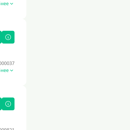
бнее
По СНИЛСу
Без СНИЛСа
По паспорту
Без паспорта
По фото
Без фото
000037
Без подтверждения дохода
бнее
Без справок и поручителей
Без посредников
Процент
Под 1 %
С пролонгацией (продлением)