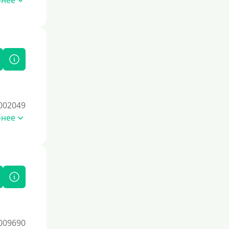
бнее
Также полезно использовать
кредитные продукты ответственно и
своевременно проверять отчеты
бюро.
Для закрытия других кредитных
обязательств
До зарплаты
Для ИП
002049
Для бизнеса
бнее
Документы
Без документов
По ИНН
По загранпаспорту
По военному билету
009690
По водительскому удостоверению