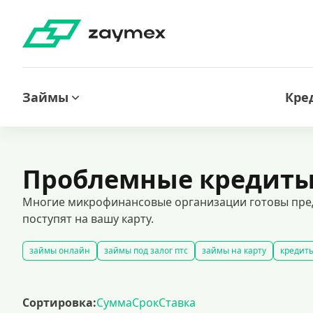
Займы
Кре
Проблемные кредиты 
Многие микрофинансовые организации готовы предо
поступят на вашу карту.
займы онлайн
займы под залог птс
займы на карту
кредиты
срочные займы
быстрые займы
займы до зарплаты
новые 
долгосрочные займы
популярные займы
лучшие займы
по
Сортировка:
Сумма
Срок
Ставка