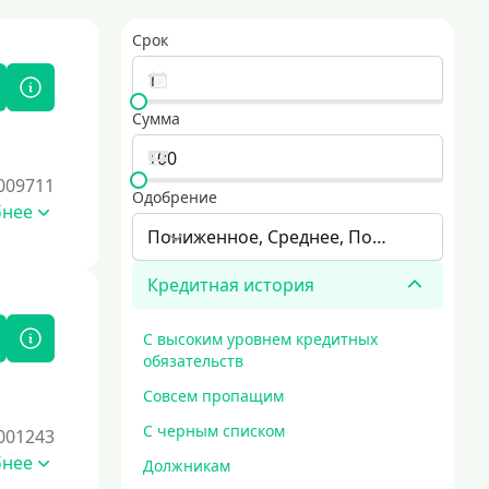
Срок
Сумма
009711
Одобрение
бнее
Пониженное, Среднее, Повышенное
Кредитная история
С высоким уровнем кредитных
обязательств
Совсем пропащим
С черным списком
001243
бнее
Должникам