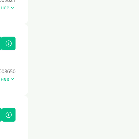
009821
Под высокий процент
бнее
Без комиссии
В рассрочку
С ежемесячным платежом
Бесплатно
Под низкий процент
Без процентов
Первый кредит без переплаты
008650
бнее
Без процентов на 30 дней
Под 0 %
Условия
С опцией досрочного погашения
Без страховок и комиссий