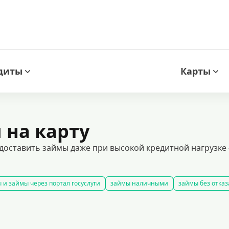
диты
Карты
на карту
ставить займы даже при высокой кредитной нагрузке 
 и займы через портал госуслуги
займы наличными
займы без отказ
займы
смс займ
все займы
займы ночью
займы без комиссии
добрать займ
рейтинг займов
условия выдачи займов
рефинанси