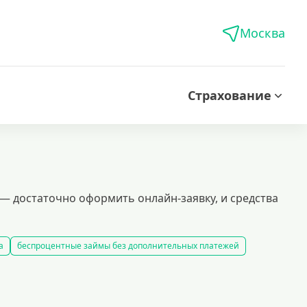
Москва
Страхование
— достаточно оформить онлайн-заявку, и средства
а
беспроцентные займы без дополнительных платежей
кредиты на карту за 15 минут
оформить быстрый займ в россии
рование займов
калькулятор займов