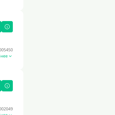
Без залога
Под залог
Под залог недвижимости
Под ПТС по доверенности
Под ПТС мотоцикла
Под ПТС спецтехники
005450
Под ПТС грузового автомобиля
бнее
Авто без ПТС
Цель
На Новый Год
Чтобы улучшить кредитную историю,
важно регулярно погашать долги,
избегать просрочек и
002049
контролировать кредитный рейтинг.