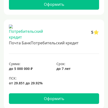
2 миллиона
Оформить
2500000 руб
3 млн
3500000 руб
4 миллиона
5
4500000 руб
Почта БанкПотребительский кредит
5 млн
5500000 руб
6 млн
Сумма:
Срок:
до 5 000 000 ₽
до 7 лет
6500000 руб
7 миллионов
8 миллионов
9000000 руб
Оформить
10 млн