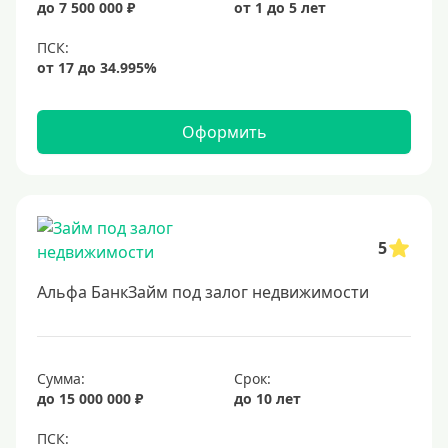
до 7 500 000 ₽
от 1 до 5 лет
6,9%
7%
8%
9%
Оформить
10%
11%
12%
5
13%
14%
Альфа БанкЗайм под залог недвижимости
15%
16%
17%
Сумма:
Срок:
до 15 000 000 ₽
до 10 лет
18%
19%