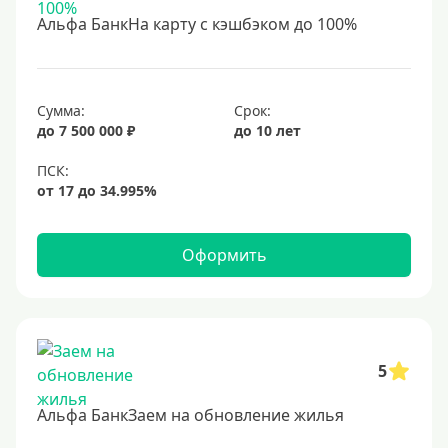
С 18 лет
Альфа БанкНа карту с кэшбэком до 100%
С 19 лет
С 20 лет
С 21 года
Сумма:
Срок:
до 7 500 000 ₽
до 10 лет
С 22 лет
С 23 лет
В декрете
Оформить
Обеспечение
С обеспечением
Без обеспечения
Без залога
5
В банке под залог
Альфа БанкЗаем на обновление жилья
Под залог недвижимости