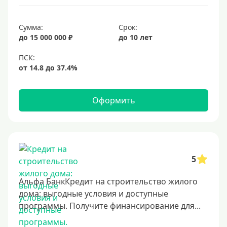
Срок
Сумма:
Срок:
до 15 000 000 ₽
до 10 лет
Долгосрочные
Год
2 года
3 года
Оформить
4 года
5 лет
6 лет
7 лет
5
8 лет
Альфа БанкКредит на строительство жилого
9 лет
дома: выгодные условия и доступные
программы. Получите финансирование для...
10 лет
15 лет