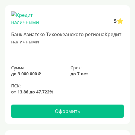
Онлайн заявка
Заявка во все банки
5
Способы выдачи
Банк Азиатско-Тихоокеанского регионаКредит
Не выходя из дома
наличными
С доставкой на дом
Наличными
Сумма:
Срок:
Онлайн на карту
до 3 000 000 ₽
до 7 лет
Валюта
В долларах США
В евро
Оформить
Заемщики