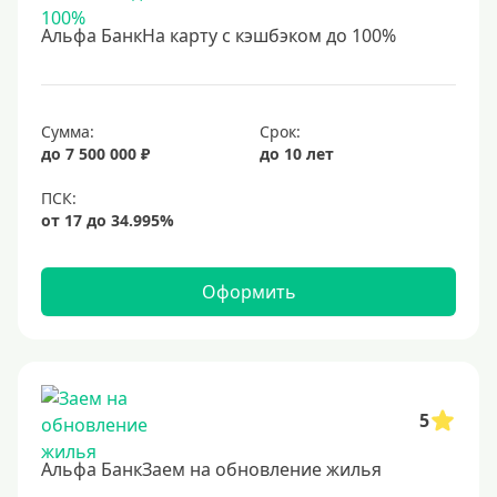
С 18 лет
Альфа БанкНа карту с кэшбэком до 100%
С 19 лет
С 20 лет
С 21 года
Сумма:
Срок:
до 7 500 000 ₽
до 10 лет
С 22 лет
С 23 лет
В декрете
Оформить
Обеспечение
С обеспечением
Без обеспечения
Без залога
5
В банке под залог
Альфа БанкЗаем на обновление жилья
Под залог недвижимости