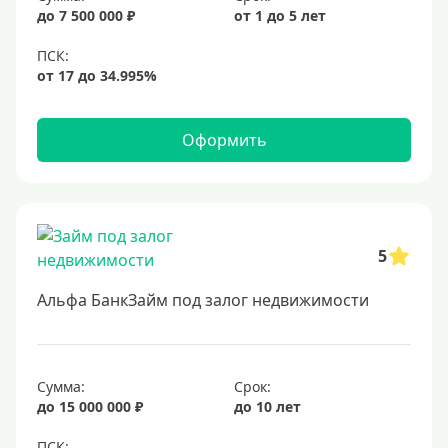
6,5%
до 7 500 000 ₽
от 1 до 5 лет
6,9%
7%
8%
9%
Оформить
10%
11%
12%
5
13%
14%
Альфа БанкЗайм под залог недвижимости
15%
16%
17%
Сумма:
Срок:
до 15 000 000 ₽
до 10 лет
18%