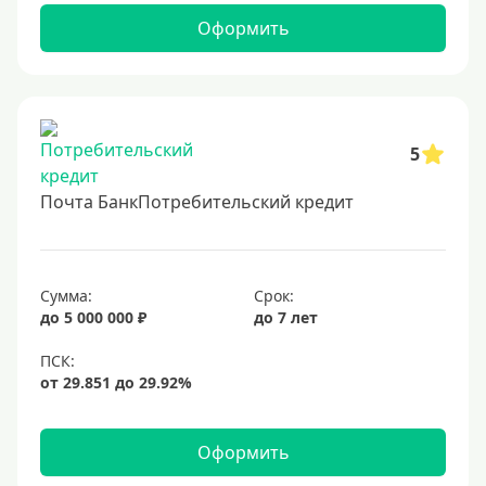
2 миллиона
Оформить
2500000 руб
3 млн
3500000 руб
4 миллиона
5
4500000 руб
Почта БанкПотребительский кредит
5 млн
5500000 руб
6 млн
Сумма:
Срок:
до 5 000 000 ₽
до 7 лет
6500000 руб
7 миллионов
8 миллионов
9000000 руб
Оформить
10 млн