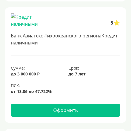
Онлайн заявка
Заявка во все банки
5
Способы выдачи
Банк Азиатско-Тихоокеанского регионаКредит
Не выходя из дома
наличными
С доставкой на дом
Наличными
Сумма:
Срок:
Онлайн на карту
до 3 000 000 ₽
до 7 лет
Валюта
В долларах США
В евро
Оформить
Заемщики