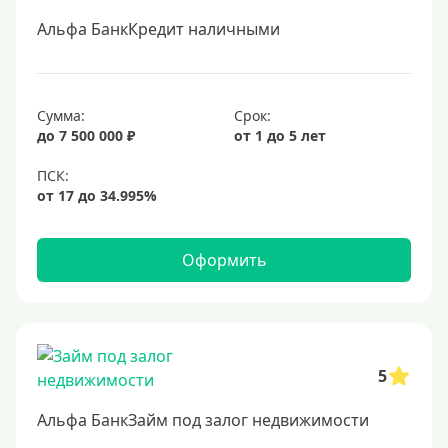
4%
Альфа БанкКредит наличными
5%
6%
Сумма:
Срок:
6,5%
до 7 500 000 ₽
от 1 до 5 лет
6,9%
7%
8%
9%
Оформить
10%
11%
12%
5
13%
14%
Альфа БанкЗайм под залог недвижимости
15%