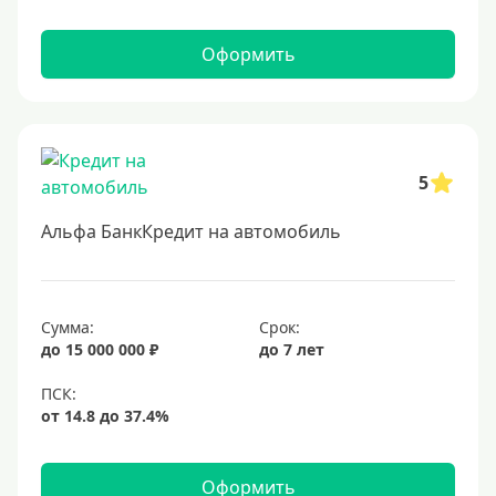
В долларах США
В евро
Оформить
Заемщики
Военнослужащим
5
Для бюджетников и госслужащих
Для зарплатных клиентов
Альфа БанкКредит на автомобиль
Иностранным гражданам
Гражданам СНГ
Сумма:
Срок:
Без прописки
до 15 000 000 ₽
до 7 лет
Безработным
Без стажа работы
Для самозанятых
Пенсионерам
Оформить