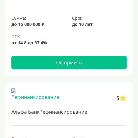
16%
17%
Сумма:
Срок:
до 15 000 000 ₽
до 10 лет
18%
19%
20%
Оформить
Сумма
Большие
На маленькую сумму
5
Больше миллиона (руб)
Альфа БанкРефинансирование
1000000 руб
1200000 руб