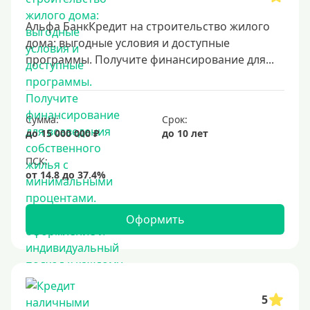
8 лет
Альфа БанкКредит на строительство жилого
9 лет
дома: выгодные условия и доступные
программы. Получите финансирование для...
10 лет
15 лет
20 лет
Сумма:
Срок:
25 лет
до 15 000 000 ₽
до 10 лет
30 лет
Месяц
2 месяца
3 месяца
Оформить
6 месяцев
Ставка
5
Низкий процент