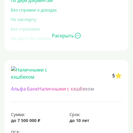
По двум документам
Без справки о доходах
По паспорту
Без страховки
Раскрыть
На карту без отказа
Без отказа
В день обращения
С высоким уровнем кредитных обязательств
5
Экспресс
За час
Альфа БанкНаличными с кэшбеком
Быстрые
С действующим кредитом
С просрочками
Сумма:
Срок:
до 7 500 000 ₽
до 10 лет
Без кредитной истории