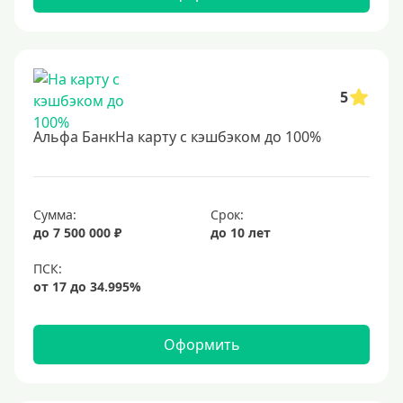
До 75 лет
До 80 лет
До 85 лет
5
Студентам
С 18 лет
Альфа БанкНа карту с кэшбэком до 100%
С 19 лет
С 20 лет
С 21 года
Сумма:
Срок:
до 7 500 000 ₽
до 10 лет
С 22 лет
С 23 лет
В декрете
Оформить
Обеспечение
С обеспечением