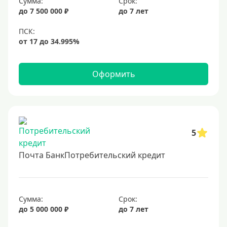
1300000 руб
Сумма:
Срок:
до 7 500 000 ₽
до 7 лет
1500000 руб
1600000 руб
1700000 руб
2 миллиона
Оформить
2500000 руб
3 млн
3500000 руб
4 миллиона
5
4500000 руб
Почта БанкПотребительский кредит
5 млн
5500000 руб
6 млн
Сумма:
Срок:
до 5 000 000 ₽
до 7 лет
6500000 руб