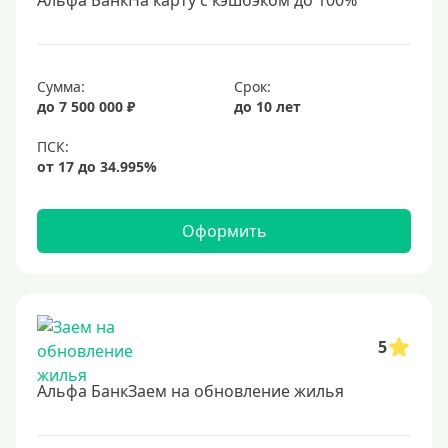
Альфа БанкНа карту с кэшбэком до 100%
С 19 лет
С 20 лет
С 21 года
Сумма:
Срок:
до 7 500 000 ₽
до 10 лет
С 22 лет
С 23 лет
В декрете
Оформить
Обеспечение
С обеспечением
Без обеспечения
Без залога
5
В банке под залог
Альфа БанкЗаем на обновление жилья
Под залог недвижимости