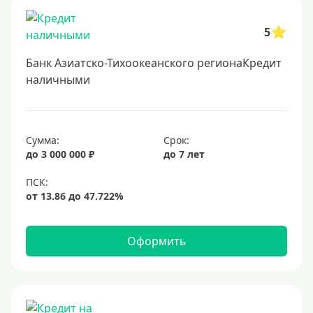
Заявка во все банки
5
Способы выдачи
Банк Азиатско-Тихоокеанского регионаКредит
Не выходя из дома
наличными
С доставкой на дом
Наличными
Сумма:
Срок:
Онлайн на карту
до 3 000 000 ₽
до 7 лет
Валюта
В долларах США
В евро
Оформить
Заемщики
Военнослужащим