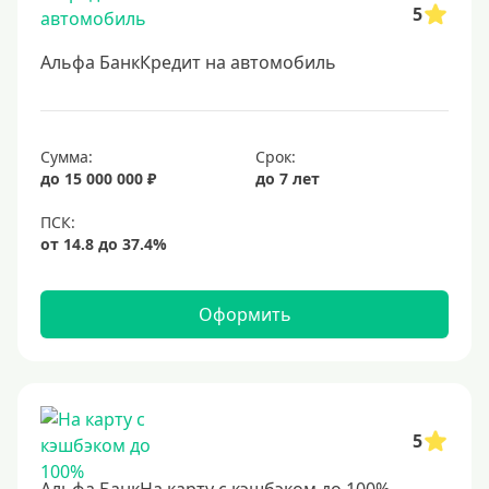
5
Для бюджетников и госслужащих
Для зарплатных клиентов
Альфа БанкКредит на автомобиль
Иностранным гражданам
Гражданам СНГ
Сумма:
Срок:
Без прописки
до 15 000 000 ₽
до 7 лет
Безработным
Без стажа работы
Для самозанятых
Пенсионерам
Оформить
До 75 лет
До 80 лет
До 85 лет
5
Студентам
С 18 лет