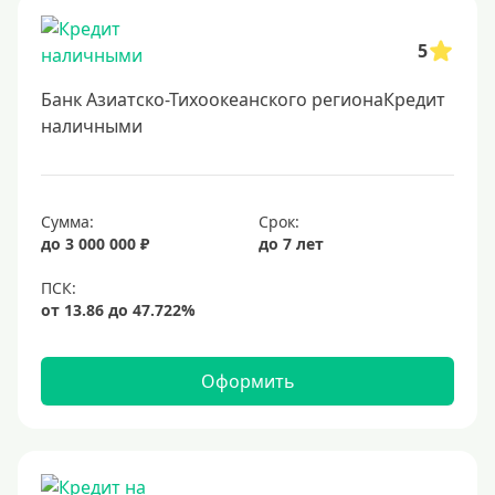
Заявка во все банки
5
Способы выдачи
Банк Азиатско-Тихоокеанского регионаКредит
Не выходя из дома
наличными
С доставкой на дом
Наличными
Сумма:
Срок:
Онлайн на карту
до 3 000 000 ₽
до 7 лет
Валюта
В долларах США
В евро
Оформить
Заемщики
Военнослужащим