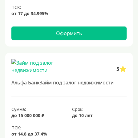
6,9%
7%
8%
9%
Оформить
10%
11%
12%
5
13%
14%
Альфа БанкЗайм под залог недвижимости
15%
16%
17%
Сумма:
Срок:
до 15 000 000 ₽
до 10 лет
18%
19%