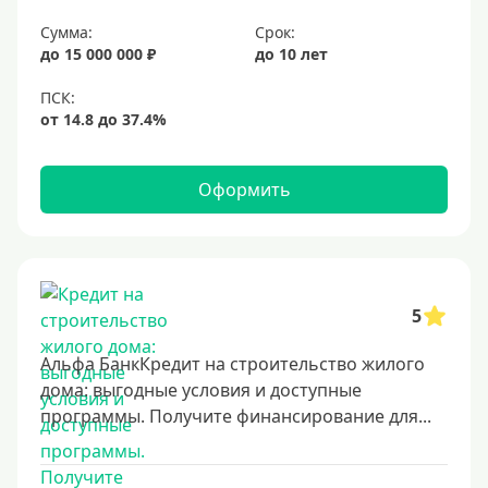
Срок
Сумма:
Срок:
до 15 000 000 ₽
до 10 лет
Долгосрочные
Год
2 года
3 года
Оформить
4 года
5 лет
6 лет
7 лет
5
8 лет
Альфа БанкКредит на строительство жилого
9 лет
дома: выгодные условия и доступные
программы. Получите финансирование для...
10 лет
15 лет
20 лет