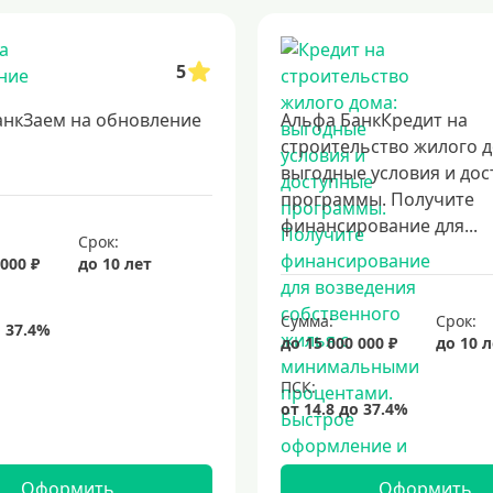
5
анкЗаем на обновление
Альфа БанкКредит на
строительство жилого д
выгодные условия и до
программы. Получите
финансирование для...
Срок:
 000 ₽
до 10 лет
Сумма:
Срок:
до 15 000 000 ₽
до 10 
Оформить
Оформить