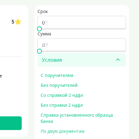
1000000 рублей
кредиты безработным
кредит 100000 рублей
Срок
ы с 18 лет
кредит на 200000 рублей
5
тва на всех этапах строительства, включая покупку участка, проектиро
Сумма
кредит за 5 минут
Условия
С поручителем
ет
Без поручителей
Со справкой 2 ндфл
Без справки 2 ндфл
Справка установленного образца
банка
По двум документам