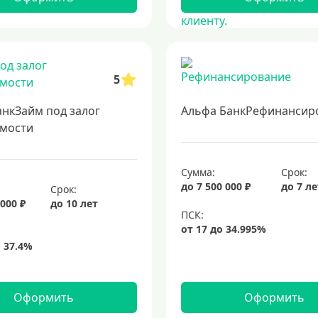
5
анкЗайм под залог
Альфа БанкРефинансир
мости
Сумма:
Срок:
до 7 500 000 ₽
до 7 л
Срок:
 000 ₽
до 10 лет
Оформить
Оформить