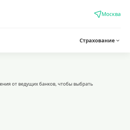
Москва
Страхование
ения от ведущих банков, чтобы выбрать
 лишних проверок и ожидания. идеальное решение для срочных финансовы
кой вариант подходит для тех, кто владеет жильем, коммерческой недвиж
кредитованию