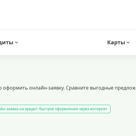
диты
Карты
но оформить онлайн-заявку. Сравните выгодные предлож
йн-заявка на кредит: быстрое оформление через интернет
анное одобрение. получите денежные средства на банковскую карту без
рупную сумму денег, используя недвижимость в качестве обеспечения. та
калькулятор
рефинансирование кредитов
лучшие предложения по 