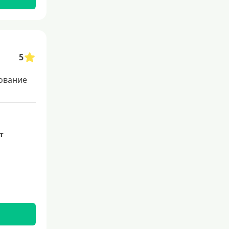
Со 100 процентным одобрением
Льготные для физических лиц
Самые выгодные
5
Онлайн заявка
ование
Заявка во все банки
Способы выдачи
Не выходя из дома
ет
С доставкой на дом
Наличными
Онлайн на карту
Валюта