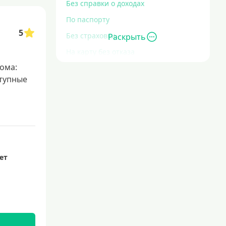
Без справки о доходах
По паспорту
5
Без страховки
Раскрыть
На карту без отказа
ома:
Без отказа
ступные
В день обращения
С высоким уровнем кредитных
обязательств
Экспресс
За час
лет
Быстрые
С действующим кредитом
С просрочками
Без кредитной истории
Сложности с кредитной историей