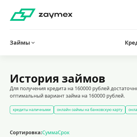
Займы
Кре
История займов
Для получения кредита на 160000 рублей достаточ
оптимальный вариант займа на 160000 рублей.
кредиты наличными
онлайн-займы на банковскую карту
онла
кредиты на карту без отказов: быстрое оформление и гарантиров
кредиты под залог недвижимости — это удобный способ получить к
Сортировка:
Сумма
Срок
автокредитование под залог транспортного средства
кредитный 