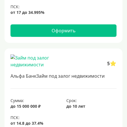
6,9%
7%
8%
9%
Оформить
10%
11%
12%
5
13%
14%
Альфа БанкЗайм под залог недвижимости
15%
16%
17%
Сумма:
Срок:
до 15 000 000 ₽
до 10 лет
18%
19%