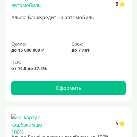
5
Для бюджетников и госслужащих
Для зарплатных клиентов
Альфа БанкКредит на автомобиль
Иностранным гражданам
Гражданам СНГ
Сумма:
Срок:
Без прописки
до 15 000 000 ₽
до 7 лет
Безработным
Без стажа работы
Для самозанятых
Пенсионерам
Оформить
До 75 лет
До 80 лет
До 85 лет
5
Студентам
С 18 лет