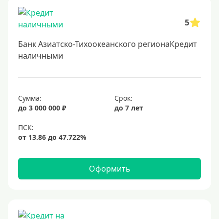
Заявка во все банки
5
Способы выдачи
Банк Азиатско-Тихоокеанского регионаКредит
Не выходя из дома
наличными
С доставкой на дом
Наличными
Сумма:
Срок:
Онлайн на карту
до 3 000 000 ₽
до 7 лет
Валюта
В долларах США
В евро
Оформить
Заемщики
Военнослужащим