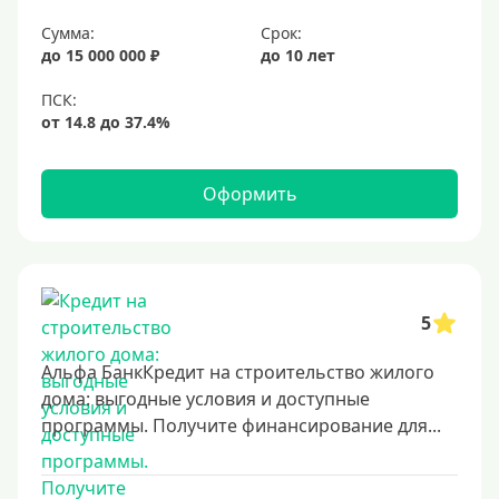
Срок
Сумма:
Срок:
до 15 000 000 ₽
до 10 лет
Долгосрочные
Год
2 года
3 года
Оформить
4 года
5 лет
6 лет
7 лет
5
8 лет
Альфа БанкКредит на строительство жилого
9 лет
дома: выгодные условия и доступные
программы. Получите финансирование для...
10 лет
15 лет
20 лет