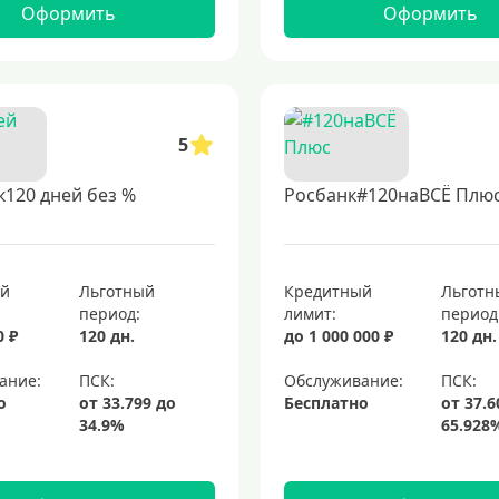
Оформить
Оформить
5
120 дней без %
Росбанк#120наВСЁ Плю
ый
Льготный
Кредитный
Льготн
период:
лимит:
период
0 ₽
120 дн.
до 1 000 000 ₽
120 дн.
ание:
Обслуживание:
о
Бесплатно