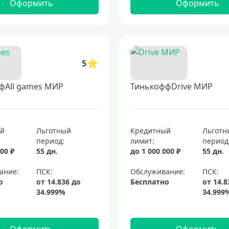
Оформить
Оформить
5
фAll games МИР
ТинькоффDrive МИР
ый
Льготный
Кредитный
Льготн
период:
лимит:
период
00 ₽
55 дн.
до 1 000 000 ₽
55 дн.
ание:
Обслуживание:
о
Бесплатно