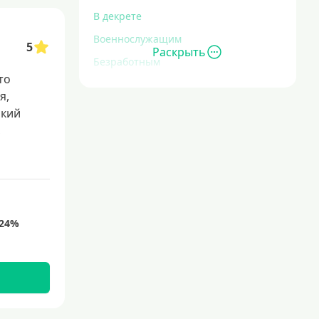
В декрете
Военнослужащим
5
Раскрыть
Безработным
то
Инвалидам
я,
Для иностранных граждан
окий
,
С временной регистрацией
Для пенсионеров
До 75 лет
До 80 лет
Для студентов
Молодежные
С 18 лет
С 19 лет
С 20 лет