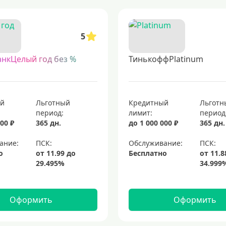
ючая предложения с упрощенными требованиями к кредитной истории. так
нковский продукт без посещения отделения. такой сервис позволяет оформ
5
роцентов
кредитные карты с возвратом части потраченных средств
т
анкЦелый год без %
ТинькоффPlatinum
оторый позволяет совершать покупки, оплачивать услуги и снимать налич
итные карты для совершения покупок
кредитные карты мир
платино
ый
Льготный
Кредитный
Льготн
период:
лимит:
период
00 ₽
365 дн.
до 1 000 000 ₽
365 дн.
ание:
Обслуживание:
о
Бесплатно
Оформить
Оформить