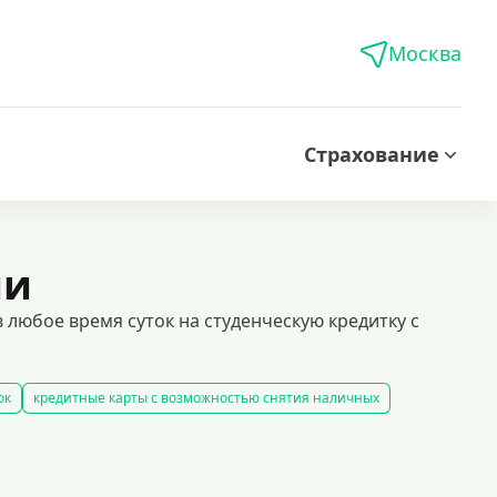
Москва
Страхование
ии
 любое время суток на студенческую кредитку с
ок
кредитные карты с возможностью снятия наличных
ьготным периодом
го времени. это удобный финансовый инструмент для тех, кто хочет упр