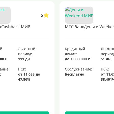
5
кCashback МИР
МТС банкДеньги Weeke
ый
Льготный
Кредитный
Льготн
период:
лимит:
период
00 ₽
111 дн.
до 1 000 000 ₽
51 дн.
ание:
Обслуживание:
о
Бесплатно