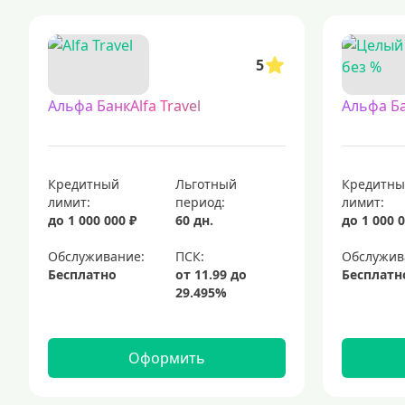
кредитные карты, доступные для широкого круга заявителей, вкл
кредитные карты с доставкой на дом — удобный способ получить ба
5
кредитные карты с льготным периодом 120 дней без начисления п
кредитные карты, которые можно оформить сейчас
Альфа БанкAlfa Travel
Альфа Б
кредитные карты visa — это популярный финансовый инструмент, к
элитные кредитные карты с расширенными привилегиями
кред
Кредитный
Льготный
Кредитн
лимит:
период:
лимит:
до 1 000 000 ₽
60 дн.
до 1 000 0
Обслуживание:
Обслужив
Бесплатно
Бесплатн
Оформить