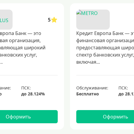
5
вропа Банк — это
Кредит Европа Банк — э
вая организация,
финансовая организаци
авляющая широкий
предоставляющая шир
анковских услуг,
спектр банковских услуг
..
включая...
ание:
Обслуживание:
о
Бесплатно
Оформить
Оформить