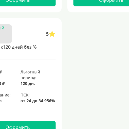
Оформить
Оформить
5
к120 дней без %
ый
Льготный
период:
0 ₽
120 дн.
ание:
о
Оформить