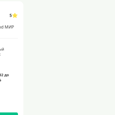
С 21 года
С 22 лет
5
С 23 лет
nd МИР
Для самозанятых
Беспроцентный период (льго
ый
тный срок)
:
С льготным периодом
50 дней
55 дней
На 60 дней
На 90 дней
100 дней
110 дней
120 дней