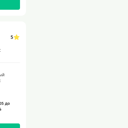
145 дней
150 дней
180 дней
200 дней
5
240 дней
с
На 365 дней
Преимущества
ый
:
С большим лимитом
По почте
Со снятием наличных
С доставкой на дом
Без посещения банка
Без электронной почты