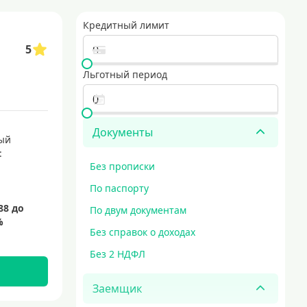
ие карты часто предлагают начальный лимит и возможность получения да
Кредитный лимит
ить заявку онлайн, а курьер привезет готовую карту прямо к вам. это эк
5
оповые кредитные карты с выгодными условиями
Льготный период
ные по всему миру. они обеспечивают высокий уровень безопасности благо
вые кредитные карты
мгновенные кредитные карты
Документы
ый
:
Без прописки
По паспорту
По двум документам
Без справок о доходах
Без 2 НДФЛ
Заемщик