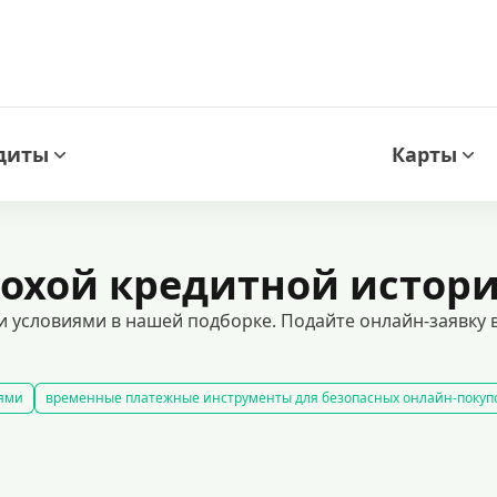
диты
Карты
охой кредитной истор
 условиями в нашей подборке. Подайте онлайн-заявку в
иями
временные платежные инструменты для безопасных онлайн-покуп
редитные карты с гарантированным одобрением
кредитные карты с л
 пользоваться заемными средствами без процентов в течение определенно