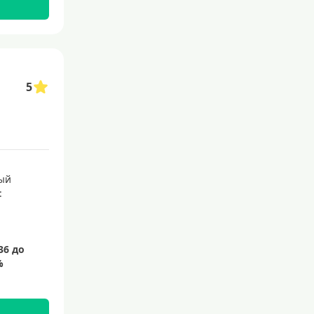
С бесплатным обслуживанием
С овердрафтом
С процентом на остаток
5
С низким процентом
Без процентов
Доступные
Сумма (рублей)
ый
:
5000 руб
10000 руб
15000 руб
20000 руб
25000 руб