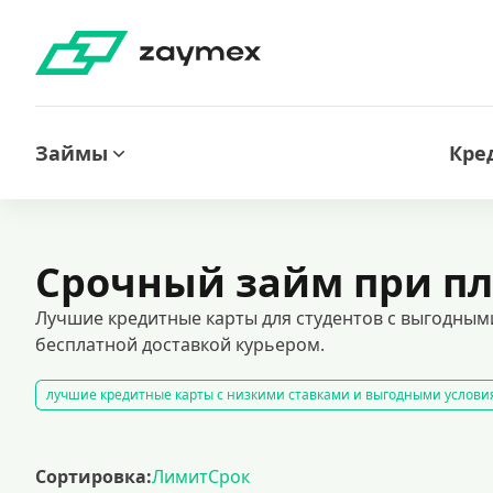
Займы
Кре
Срочный займ при пл
Лучшие кредитные карты для студентов с выгодными
бесплатной доставкой курьером.
лучшие кредитные карты с низкими ставками и выгодными услов
оформить кредитную карту через интернет
карты рассрочки
к
кредитные карты с льготным периодом предоставляют возможность
Сортировка:
Лимит
Срок
кредитные карты для лиц с испорченной кредитной историей