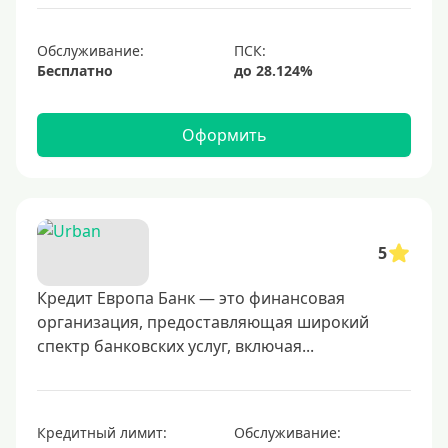
1000000 руб
С небольшим лимитом
Обслуживание:
Бесплатно
С большим лимитом
Безлимитные
Оформить
Тип карты
Mastercard
Visa
5
Visa Classic
Кредит Европа Банк — это финансовая
UnionPay
организация, предоставляющая широкий
Мир
спектр банковских услуг, включая...
Премиум
Platinum
Золотые
Кредитный лимит:
Обслуживание: