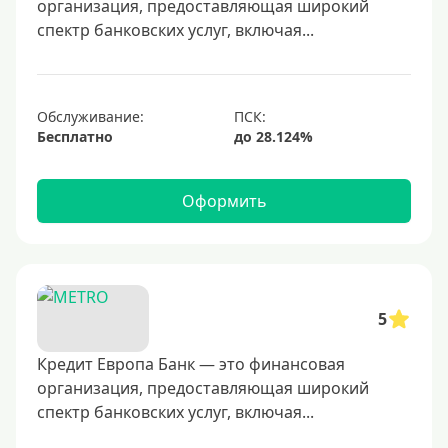
организация, предоставляющая широкий
50000 руб
спектр банковских услуг, включая...
60000 руб
70000 руб
80000 руб
Обслуживание:
Бесплатно
100000 руб
150000 руб
Оформить
200000 руб
250000 руб
300000 руб
350000 руб
5
400000 руб
500000 руб
Кредит Европа Банк — это финансовая
организация, предоставляющая широкий
600000 руб
спектр банковских услуг, включая...
700000 руб