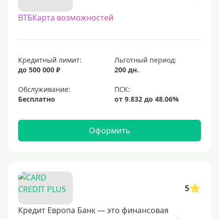
С овердрафтом
ВТБКарта возможностей
С процентом на остаток
С низким процентом
Без процентов
Кредитный лимит:
Льготный период:
Доступные
до 500 000 ₽
200 дн.
Обслуживание:
Сумма (рублей)
Бесплатно
5000 руб
10000 руб
Оформить
15000 руб
20000 руб
25000 руб
5
30000 руб
40000 руб
Кредит Европа Банк — это финансовая