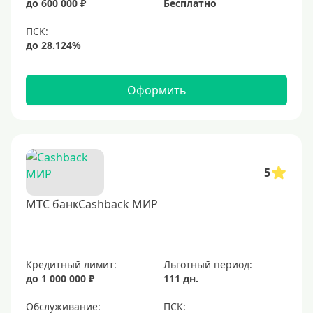
до 600 000 ₽
Бесплатно
Черные
Виртуальные
Тип бонусов
Оформить
С бонусами
С кэшбеком
С кэшбэком на АЗС
С милями
5
МТС банкCashback МИР
Цель
Для игр
Для покупок
Кредитный лимит:
Льготный период:
до 1 000 000 ₽
111 дн.
Для путешествий
Обслуживание: