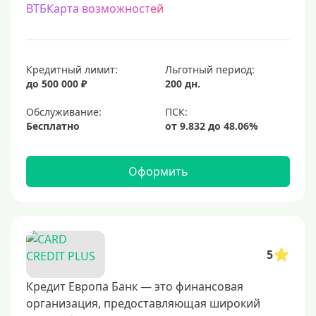
ВТБКарта возможностей
С процентом на остаток
С низким процентом
Без процентов
Кредитный лимит:
Льготный период:
Доступные
до 500 000 ₽
200 дн.
Обслуживание:
Сумма (рублей)
Бесплатно
5000 руб
10000 руб
Оформить
15000 руб
20000 руб
25000 руб
5
30000 руб
40000 руб
Кредит Европа Банк — это финансовая
организация, предоставляющая широкий
50000 руб