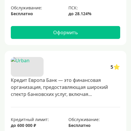
С небольшим лимитом
Обслуживание:
Бесплатно
С большим лимитом
Безлимитные
Оформить
Тип карты
Mastercard
Visa
5
Visa Classic
Кредит Европа Банк — это финансовая
UnionPay
организация, предоставляющая широкий
Мир
спектр банковских услуг, включая...
Премиум
Platinum
Золотые
Кредитный лимит:
Обслуживание:
до 600 000 ₽
Бесплатно
Черные