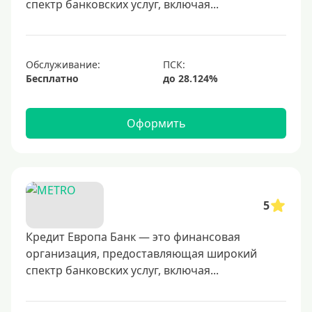
спектр банковских услуг, включая...
60000 руб
70000 руб
80000 руб
Обслуживание:
Бесплатно
100000 руб
150000 руб
Оформить
200000 руб
250000 руб
300000 руб
350000 руб
5
400000 руб
500000 руб
Кредит Европа Банк — это финансовая
организация, предоставляющая широкий
600000 руб
спектр банковских услуг, включая...
700000 руб
1000000 руб