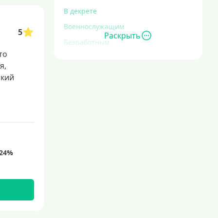
В декрете
Военнослужащим
5
Раскрыть
Безработным
то
Инвалидам
я,
Для иностранных граждан
окий
,
С временной регистрацией
Для пенсионеров
До 75 лет
До 80 лет
Для студентов
Молодежные
С 18 лет
С 19 лет
С 20 лет