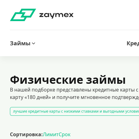
Займы
Кре
Физические займы
В нашей подборке представлены кредитные карты с
карту «180 дней» и получите мгновенное подтверж
лучшие кредитные карты с низкими ставками и выгодными услов
оформить кредитную карту через интернет
карты рассрочки
к
кредитные карты с льготным периодом предоставляют возможность
Сортировка:
Лимит
Срок
кредитные карты для лиц с испорченной кредитной историей