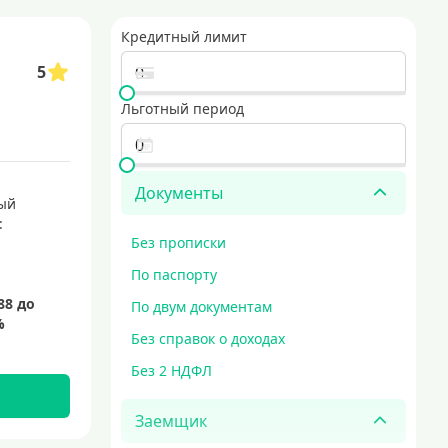
ие карты часто предлагают начальный лимит и возможность получения да
Кредитный лимит
ить заявку онлайн, а курьер привезет готовую карту прямо к вам. это эк
5
оповые кредитные карты с выгодными условиями
Льготный период
ные по всему миру. они обеспечивают высокий уровень безопасности благо
вые кредитные карты
мгновенные кредитные карты
Документы
ый
:
Без прописки
По паспорту
По двум документам
Без справок о доходах
Без 2 НДФЛ
Заемщик