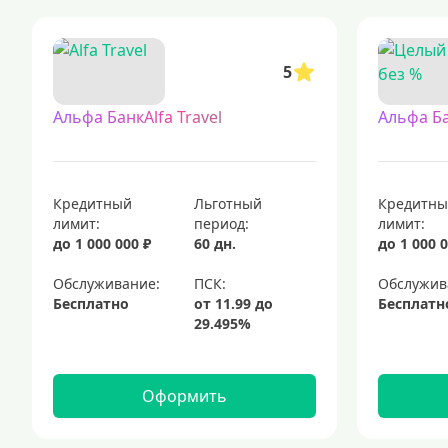
кредитные карты, доступные для широкого круга заявителей, вкл
кредитные карты с доставкой на дом — удобный способ получить ба
5
кредитные карты с льготным периодом 120 дней без начисления п
кредитные карты, которые можно оформить сейчас
Альфа БанкAlfa Travel
Альфа Б
кредитные карты visa — это популярный финансовый инструмент, к
элитные кредитные карты с расширенными привилегиями
кред
Кредитный
Льготный
Кредитн
лимит:
период:
лимит:
до 1 000 000 ₽
60 дн.
до 1 000 0
Обслуживание:
Обслужив
Бесплатно
Бесплатн
Оформить