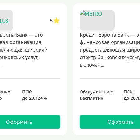
5
вропа Банк — это
Кредит Европа Банк — э
вая организация,
финансовая организаци
авляющая широкий
предоставляющая шир
анковских услуг,
спектр банковских услуг
..
включая...
ание:
Обслуживание:
о
Бесплатно
Оформить
Оформить