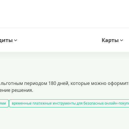
диты
Карты
 льготным периодом 180 дней, которые можно оформить 
дение решения.
иями
временные платежные инструменты для безопасных онлайн-покуп
редитные карты с гарантированным одобрением
кредитные карты с л
 пользоваться заемными средствами без процентов в течение определенно