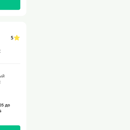
145 дней
150 дней
180 дней
200 дней
5
240 дней
с
На 365 дней
Преимущества
ый
:
С большим лимитом
По почте
Со снятием наличных
С доставкой на дом
Без посещения банка
Без электронной почты