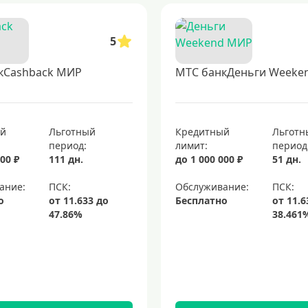
5
кCashback МИР
МТС банкДеньги Weeke
ый
Льготный
Кредитный
Льготн
период:
лимит:
период
00 ₽
111 дн.
до 1 000 000 ₽
51 дн.
ание:
Обслуживание:
о
Бесплатно