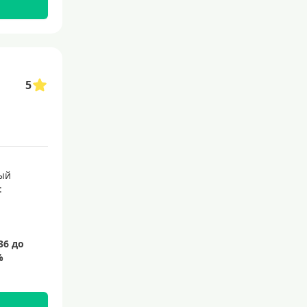
С бесплатным обслуживанием
С овердрафтом
С процентом на остаток
5
С низким процентом
Без процентов
Доступные
Сумма (рублей)
ый
:
5000 руб
10000 руб
15000 руб
20000 руб
25000 руб