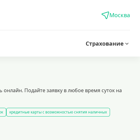
Москва
Страхование
онлайн. Подайте заявку в любое время суток на
ок
кредитные карты с возможностью снятия наличных
ьготным периодом
го времени. это удобный финансовый инструмент для тех, кто хочет упр