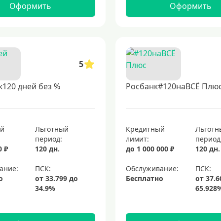
Оформить
Оформить
5
120 дней без %
Росбанк#120наВСЁ Плю
ый
Льготный
Кредитный
Льготн
период:
лимит:
период
0 ₽
120 дн.
до 1 000 000 ₽
120 дн.
ание:
Обслуживание:
о
Бесплатно