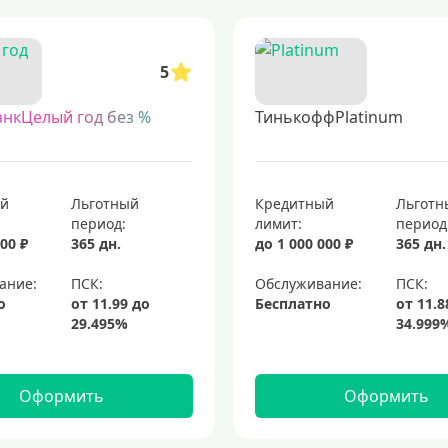
ючая предложения с упрощенными требованиями к кредитной истории. так
нковский продукт без посещения отделения. такой сервис позволяет оформ
5
роцентов
кредитные карты с возвратом части потраченных средств
т
анкЦелый год без %
ТинькоффPlatinum
оторый позволяет совершать покупки, оплачивать услуги и снимать налич
итные карты для совершения покупок
кредитные карты мир
платино
ый
Льготный
Кредитный
Льготн
период:
лимит:
период
00 ₽
365 дн.
до 1 000 000 ₽
365 дн.
ание:
Обслуживание:
о
Бесплатно
Оформить
Оформить