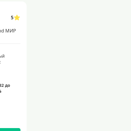
С 21 года
С 22 лет
5
С 23 лет
nd МИР
Для самозанятых
Беспроцентный период (льго
ый
тный срок)
:
С льготным периодом
50 дней
55 дней
На 60 дней
На 90 дней
100 дней
110 дней
120 дней