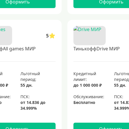
Оформить
Оформить
5
фAll games МИР
ТинькоффDrive МИР
ый
Льготный
Кредитный
Льготн
период:
лимит:
период
00 ₽
55 дн.
до 1 000 000 ₽
55 дн.
ание:
Обслуживание:
о
Бесплатно