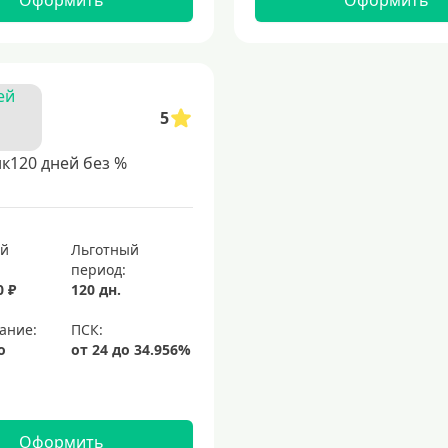
Оформить
Оформить
5
к120 дней без %
ый
Льготный
период:
0 ₽
120 дн.
ание:
о
Оформить