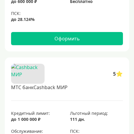
до 600 000 ₽
Бесплатно
Черные
Виртуальные
Тип бонусов
Оформить
С бонусами
С кэшбеком
С кэшбэком на АЗС
С милями
5
МТС банкCashback МИР
Цель
Для игр
Для покупок
Кредитный лимит:
Льготный период:
до 1 000 000 ₽
111 дн.
Для путешествий
Обслуживание: