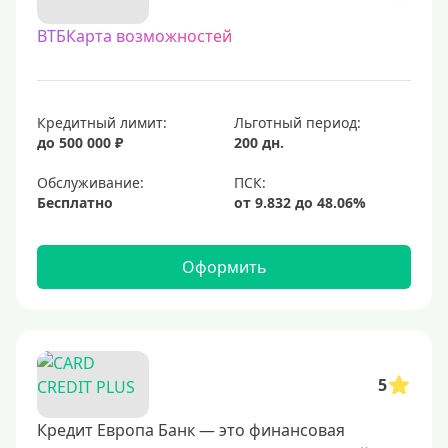
С овердрафтом
ВТБКарта возможностей
С процентом на остаток
С низким процентом
Без процентов
Кредитный лимит:
Льготный период:
Доступные
до 500 000 ₽
200 дн.
Обслуживание:
Сумма (рублей)
Бесплатно
5000 руб
10000 руб
Оформить
15000 руб
20000 руб
25000 руб
5
30000 руб
40000 руб
Кредит Европа Банк — это финансовая