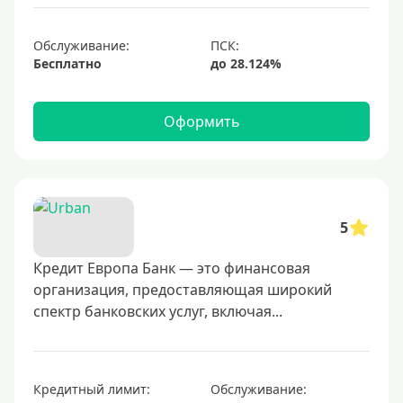
1000000 руб
С небольшим лимитом
Обслуживание:
Бесплатно
С большим лимитом
Безлимитные
Оформить
Тип карты
Mastercard
Visa
5
Visa Classic
Кредит Европа Банк — это финансовая
UnionPay
организация, предоставляющая широкий
Мир
спектр банковских услуг, включая...
Премиум
Platinum
Золотые
Кредитный лимит:
Обслуживание: