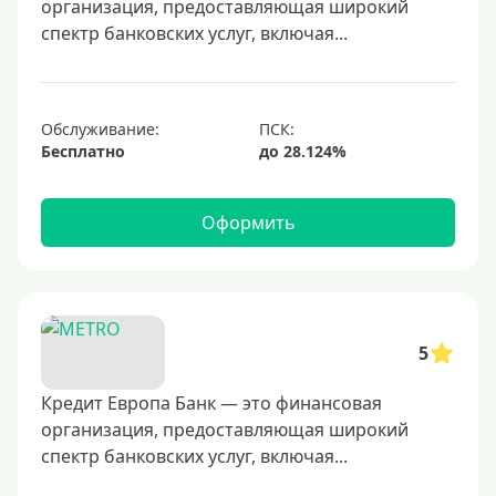
организация, предоставляющая широкий
50000 руб
спектр банковских услуг, включая...
60000 руб
70000 руб
80000 руб
Обслуживание:
Бесплатно
100000 руб
150000 руб
Оформить
200000 руб
250000 руб
300000 руб
350000 руб
5
400000 руб
500000 руб
Кредит Европа Банк — это финансовая
организация, предоставляющая широкий
600000 руб
спектр банковских услуг, включая...
700000 руб