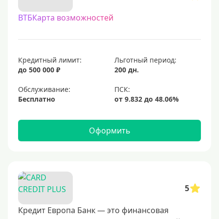
С овердрафтом
ВТБКарта возможностей
С процентом на остаток
С низким процентом
Без процентов
Кредитный лимит:
Льготный период:
Доступные
до 500 000 ₽
200 дн.
Обслуживание:
Сумма (рублей)
Бесплатно
5000 руб
10000 руб
Оформить
15000 руб
20000 руб
25000 руб
5
30000 руб
40000 руб
Кредит Европа Банк — это финансовая