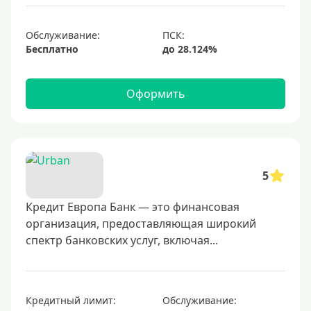
1000000 руб
С небольшим лимитом
Обслуживание:
Бесплатно
С большим лимитом
Безлимитные
Оформить
Тип карты
Mastercard
Visa
5
Visa Classic
Кредит Европа Банк — это финансовая
UnionPay
организация, предоставляющая широкий
Мир
спектр банковских услуг, включая...
Премиум
Platinum
Золотые
Кредитный лимит:
Обслуживание: