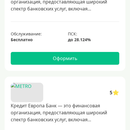
организация, предоставляющая широкий
50000 руб
спектр банковских услуг, включая...
60000 руб
70000 руб
80000 руб
Обслуживание:
Бесплатно
100000 руб
150000 руб
Оформить
200000 руб
250000 руб
300000 руб
350000 руб
5
400000 руб
500000 руб
Кредит Европа Банк — это финансовая
организация, предоставляющая широкий
600000 руб
спектр банковских услуг, включая...
700000 руб