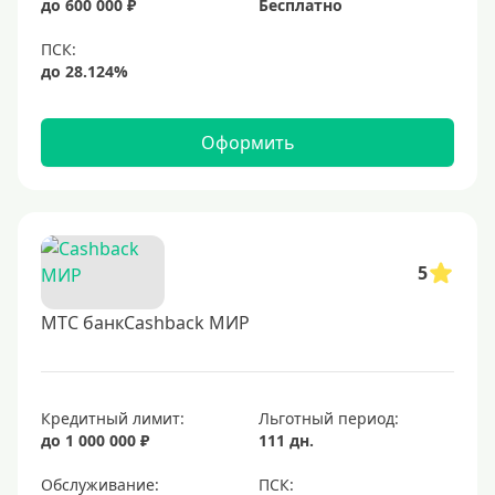
до 600 000 ₽
Бесплатно
Черные
Виртуальные
Тип бонусов
Оформить
С бонусами
С кэшбеком
С кэшбэком на АЗС
С милями
5
МТС банкCashback МИР
Цель
Для игр
Для покупок
Кредитный лимит:
Льготный период:
до 1 000 000 ₽
111 дн.
Для путешествий
Обслуживание: