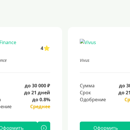
4
ance
Vivus
а
до 30 000 ₽
Сумма
до 3
до 21 дней
Срок
до 2
а
до 0.8%
Одобрение
С
ение
Среднее
Оформить
Оформить