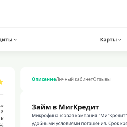
диты
Карты
Описание
Личный кабинет
Отзывы
Займ в МигКредит
ых
ей
Микрофинансовая компания "МигКредит" п
 ₽
удобными условиями погашения. Срок кред
8%