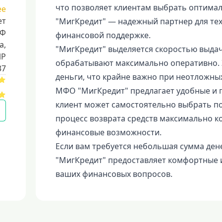
что позволяет клиентам выбрать оптима
ее
ет
"МигКредит" — надежный партнер для тех,
РФ
финансовой поддержке.
a,
"МигКредит" выделяется скоростью выдачи
ИР
обрабатывают максимально оперативно. 
37
деньги, что крайне важно при неотложны
МФО "МигКредит" предлагает удобные и г
клиент может самостоятельно выбрать по
процесс возврата средств максимально 
финансовые возможности.
Если вам требуется небольшая сумма дене
"МигКредит" предоставляет комфортные 
ваших финансовых вопросов.