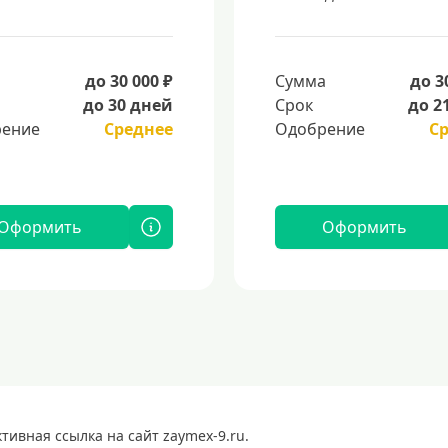
а
до 30 000 ₽
Сумма
до 3
до 30 дней
Срок
до 2
ение
Среднее
Одобрение
С
Оформить
Оформить
ивная ссылка на сайт zaymex-9.ru.