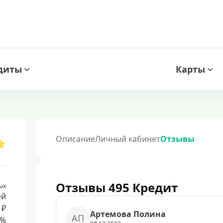
диты
Карты
Описание
Личный кабинет
Отзывы
Отзывы 495 Кредит
ых
ей
 ₽
Артемова Полина
АП
8%