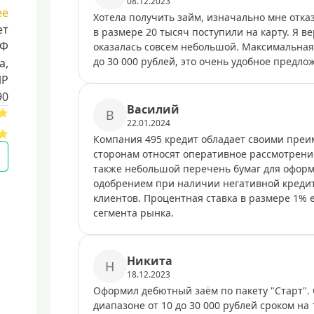
08.12.2023
ее
Хотела получить займ, изначально мне отказ
ет
в размере 20 тысяч поступили на карту. Я в
РФ
оказалась совсем небольшой. Максимальная
до 30 000 рублей, это очень удобное предло
a,
ИР
90
Василий
В
22.01.2024
Компания 495 кредит обладает своими преи
сторонам относят оперативное рассмотрени
также небольшой перечень бумаг для оформ
одобрением при наличии негативной кредит
клиентов. Процентная ставка в размере 1% 
сегмента рынка.
Никита
Н
18.12.2023
Оформил дебютный заём по пакету "Старт". 
диапазоне от 10 до 30 000 рублей сроком на