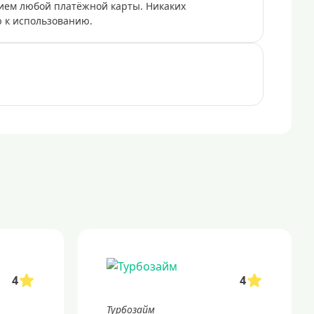
ием любой платёжной карты. Никаких
ю к использованию.
4
4
Турбозайм