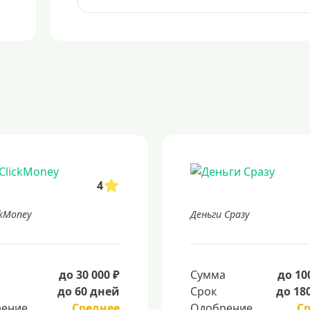
4
ckMoney
Деньги Сразу
а
до 30 000 ₽
Сумма
до 10
до 60 дней
Срок
до 18
ение
Среднее
Одобрение
С