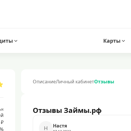
диты
Карты
Описание
Личный кабинет
Отзывы
Отзывы Займы.рф
ых
ей
 ₽
Нacтя
Н
8%