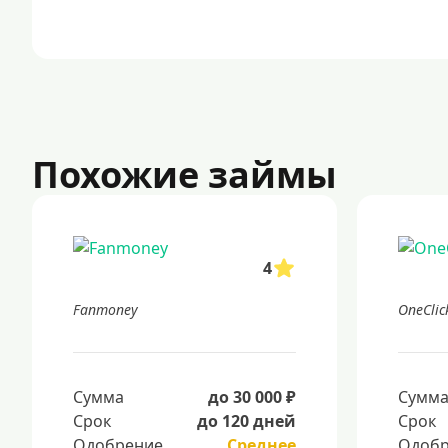
Похожие займы
4
Fanmoney
OneCli
Сумма
до 30 000 ₽
Сумм
Срок
до 120 дней
Срок
Одобрение
Среднее
Одобр