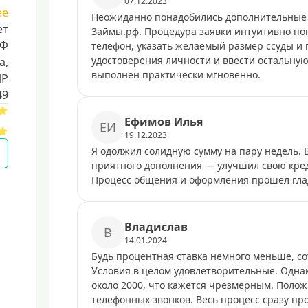
07.12.2023
ее
Неожиданно понадобились дополнительные с
ет
Займы.рф. Процедура заявки интуитивно по
РФ
телефон, указать желаемый размер ссуды и 
удостоверения личности и ввести остальну
a,
выполнен практически мгновенно.
ИР
49
Eфимoв Илья
EИ
19.12.2023
Я одолжил солидную сумму на пару недель. В
приятного дополнения — улучшил свою кред
Процесс общения и оформления прошел гладк
Bлaдиcлaв
B
14.01.2024
Будь процентная ставка немного меньше, со
Условия в целом удовлетворительные. Одна
около 2000, что кажется чрезмерным. Поло
телефонных звонков. Весь процесс сразу пр