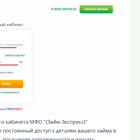
о кабинета МФО “{Займ-Экспресс}”
е постоянный доступ к деталям вашего займа в
ь погашение задолженности и изучать