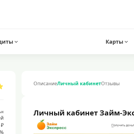
диты
Карты
Описание
Личный кабинет
Отзывы
Личный кабинет Займ-Экс
ых
ей
 ₽
8%