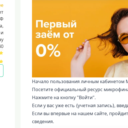
ее
ет
РФ
a,
 и
ay
40
Начало пользования личным кабинетом 
Посетите официальный ресурс микрофина
Нажмите на кнопку "Войти".
Если у вас уже есть {учетная запись}, введ
Если вы впервые на нашем сайте, пройди
сведения.