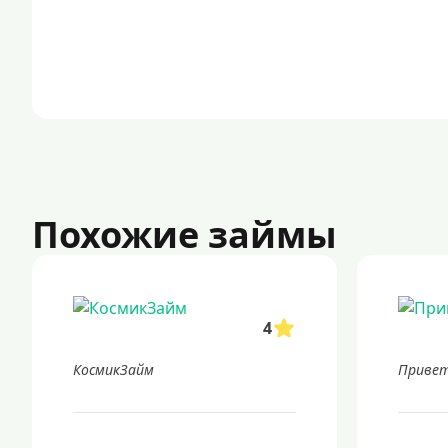
Похожие займы
4
КосмикЗайм
Привет